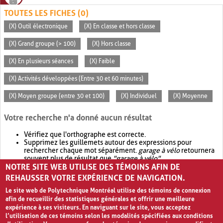
TOUTES LES FICHES (0)
(X) Outil électronique
(X) En classe et hors classe
(X) Grand groupe (> 100)
(X) Hors classe
(X) En plusieurs séances
(X) Faible
(X) Activités développées (Entre 30 et 60 minutes)
(X) Moyen groupe (entre 30 et 100)
(X) Individuel
(X) Moyenne
Votre recherche n'a donné aucun résultat
Vérifiez que l'orthographe est correcte.
Supprimez les guillemets autour des expressions pour
rechercher chaque mot séparément.
garage à vélo
retournera
souvent plus de résultat que
"garage à vélo"
.
NOTRE SITE WEB UTILISE DES TÉMOINS AFIN DE
Envisagez d'élargir votre recherche avec
OR
.
garage OR vélo
retournera souvent plus de résultat que
garage à vélo
.
REHAUSSER VOTRE EXPÉRIENCE DE NAVIGATION.
Le site web de Polytechnique Montréal utilise des témoins de connexion
afin de recueillir des statistiques générales et offrir une meilleure
expérience à ses visiteurs. En naviguant sur le site, vous acceptez
l’utilisation de ces témoins selon les modalités spécifiées aux conditions