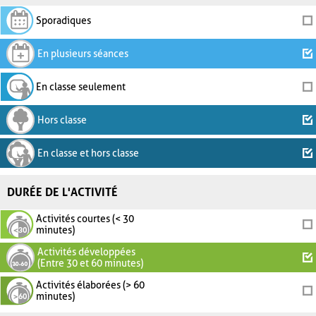
Sporadiques
En plusieurs séances
En classe seulement
Hors classe
En classe et hors classe
DURÉE DE L'ACTIVITÉ
Activités courtes (< 30
minutes)
Activités développées
(Entre 30 et 60 minutes)
Activités élaborées (> 60
minutes)