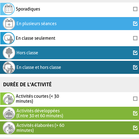
Sporadiques
En plusieurs séances
En classe seulement
Hors classe
En classe et hors classe
DURÉE DE L'ACTIVITÉ
Activités courtes (< 30
minutes)
Activités développées
(Entre 30 et 60 minutes)
Activités élaborées (> 60
minutes)