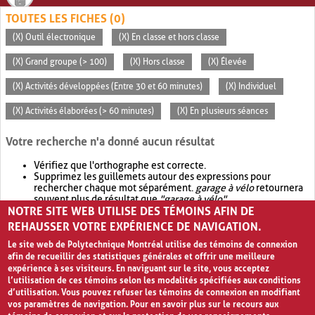
TOUTES LES FICHES (0)
(X) Outil électronique
(X) En classe et hors classe
(X) Grand groupe (> 100)
(X) Hors classe
(X) Élevée
(X) Activités développées (Entre 30 et 60 minutes)
(X) Individuel
(X) Activités élaborées (> 60 minutes)
(X) En plusieurs séances
Votre recherche n'a donné aucun résultat
Vérifiez que l'orthographe est correcte.
Supprimez les guillemets autour des expressions pour
rechercher chaque mot séparément.
garage à vélo
retournera
souvent plus de résultat que
"garage à vélo"
.
NOTRE SITE WEB UTILISE DES TÉMOINS AFIN DE
Envisagez d'élargir votre recherche avec
OR
.
garage OR vélo
retournera souvent plus de résultat que
garage à vélo
.
REHAUSSER VOTRE EXPÉRIENCE DE NAVIGATION.
Le site web de Polytechnique Montréal utilise des témoins de connexion
afin de recueillir des statistiques générales et offrir une meilleure
expérience à ses visiteurs. En naviguant sur le site, vous acceptez
l’utilisation de ces témoins selon les modalités spécifiées aux conditions
d’utilisation. Vous pouvez refuser les témoins de connexion en modifiant
vos paramètres de navigation. Pour en savoir plus sur le recours aux