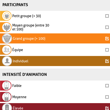
PARTICIPANTS
Petit groupe (< 30)
Moyen groupe (entre 30
et 100)
Grand groupe (> 100)
Équipe
Individuel
INTENSITÉ D'ANIMATION
Faible
Moyenne
Élevée