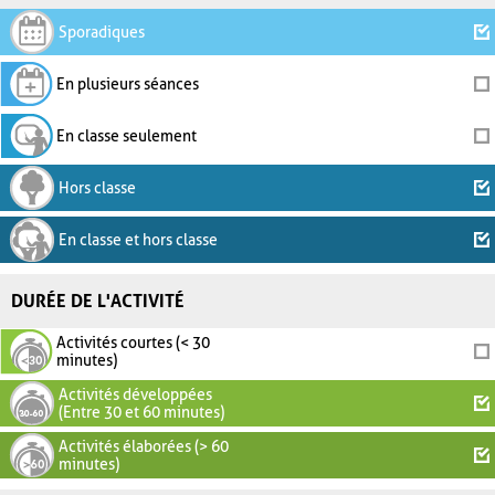
Sporadiques
En plusieurs séances
En classe seulement
Hors classe
En classe et hors classe
DURÉE DE L'ACTIVITÉ
Activités courtes (< 30
minutes)
Activités développées
(Entre 30 et 60 minutes)
Activités élaborées (> 60
minutes)