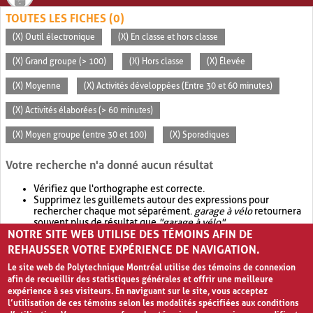
TOUTES LES FICHES (0)
(X) Outil électronique
(X) En classe et hors classe
(X) Grand groupe (> 100)
(X) Hors classe
(X) Élevée
(X) Moyenne
(X) Activités développées (Entre 30 et 60 minutes)
(X) Activités élaborées (> 60 minutes)
(X) Moyen groupe (entre 30 et 100)
(X) Sporadiques
Votre recherche n'a donné aucun résultat
Vérifiez que l'orthographe est correcte.
Supprimez les guillemets autour des expressions pour
rechercher chaque mot séparément.
garage à vélo
retournera
souvent plus de résultat que
"garage à vélo"
.
NOTRE SITE WEB UTILISE DES TÉMOINS AFIN DE
Envisagez d'élargir votre recherche avec
OR
.
garage OR vélo
retournera souvent plus de résultat que
garage à vélo
.
REHAUSSER VOTRE EXPÉRIENCE DE NAVIGATION.
Le site web de Polytechnique Montréal utilise des témoins de connexion
afin de recueillir des statistiques générales et offrir une meilleure
expérience à ses visiteurs. En naviguant sur le site, vous acceptez
l’utilisation de ces témoins selon les modalités spécifiées aux conditions