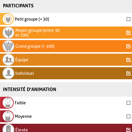
PARTICIPANTS
Petit groupe (< 30)
Moyen groupe (entre 30
et 100)
Grand groupe (> 100)
Équipe
Individuel
INTENSITÉ D'ANIMATION
Faible
Moyenne
Élevée