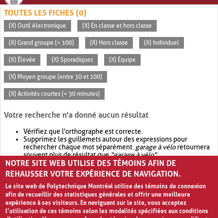
TOUTES LES FICHES (0)
(X) Outil électronique
(X) En classe et hors classe
(X) Grand groupe (> 100)
(X) Hors classe
(X) Individuel
(X) Élevée
(X) Sporadiques
(X) Équipe
(X) Moyen groupe (entre 30 et 100)
(X) Activités courtes (< 30 minutes)
Votre recherche n'a donné aucun résultat
Vérifiez que l'orthographe est correcte.
Supprimez les guillemets autour des expressions pour
rechercher chaque mot séparément.
garage à vélo
retournera
souvent plus de résultat que
"garage à vélo"
.
NOTRE SITE WEB UTILISE DES TÉMOINS AFIN DE
Envisagez d'élargir votre recherche avec
OR
.
garage OR vélo
retournera souvent plus de résultat que
garage à vélo
.
REHAUSSER VOTRE EXPÉRIENCE DE NAVIGATION.
Le site web de Polytechnique Montréal utilise des témoins de connexion
afin de recueillir des statistiques générales et offrir une meilleure
expérience à ses visiteurs. En naviguant sur le site, vous acceptez
l’utilisation de ces témoins selon les modalités spécifiées aux conditions