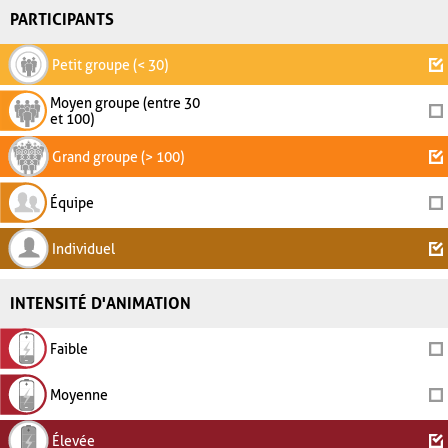
PARTICIPANTS
Petit groupe (< 30)
Moyen groupe (entre 30
et 100)
Grand groupe (> 100)
Équipe
Individuel
INTENSITÉ D'ANIMATION
Faible
Moyenne
Élevée