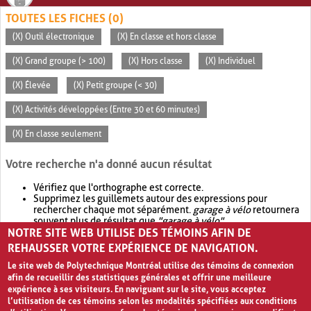
TOUTES LES FICHES (0)
(X) Outil électronique
(X) En classe et hors classe
(X) Grand groupe (> 100)
(X) Hors classe
(X) Individuel
(X) Élevée
(X) Petit groupe (< 30)
(X) Activités développées (Entre 30 et 60 minutes)
(X) En classe seulement
Votre recherche n'a donné aucun résultat
Vérifiez que l'orthographe est correcte.
Supprimez les guillemets autour des expressions pour
rechercher chaque mot séparément.
garage à vélo
retournera
souvent plus de résultat que
"garage à vélo"
.
NOTRE SITE WEB UTILISE DES TÉMOINS AFIN DE
Envisagez d'élargir votre recherche avec
OR
.
garage OR vélo
retournera souvent plus de résultat que
garage à vélo
.
REHAUSSER VOTRE EXPÉRIENCE DE NAVIGATION.
Le site web de Polytechnique Montréal utilise des témoins de connexion
afin de recueillir des statistiques générales et offrir une meilleure
expérience à ses visiteurs. En naviguant sur le site, vous acceptez
l’utilisation de ces témoins selon les modalités spécifiées aux conditions