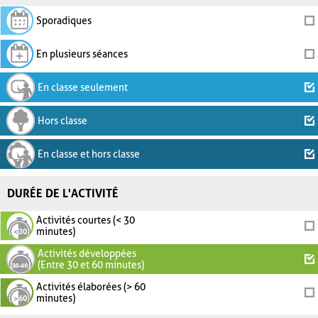
Sporadiques
En plusieurs séances
En classe seulement
Hors classe
En classe et hors classe
DURÉE DE L'ACTIVITÉ
Activités courtes (< 30
minutes)
Activités développées
(Entre 30 et 60 minutes)
Activités élaborées (> 60
minutes)