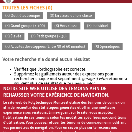
TOUTES LES FICHES (0)
(X) Outil électronique
(X) En classe et hors classe
(X) Grand groupe (> 100)
(X) Hors classe
(X) Individuel
(X) Élevée
(X) Petit groupe (< 30)
(X) Activités développées (Entre 30 et 60 minutes)
(X) Sporadiques
Votre recherche n'a donné aucun résultat
Vérifiez que l'orthographe est correcte.
Supprimez les guillemets autour des expressions pour
rechercher chaque mot séparément.
garage à vélo
retournera
souvent plus de résultat que
"garage à vélo"
.
NOTRE SITE WEB UTILISE DES TÉMOINS AFIN DE
Envisagez d'élargir votre recherche avec
OR
.
garage OR vélo
retournera souvent plus de résultat que
garage à vélo
.
REHAUSSER VOTRE EXPÉRIENCE DE NAVIGATION.
Le site web de Polytechnique Montréal utilise des témoins de connexion
afin de recueillir des statistiques générales et offrir une meilleure
expérience à ses visiteurs. En naviguant sur le site, vous acceptez
l’utilisation de ces témoins selon les modalités spécifiées aux conditions
d’utilisation. Vous pouvez refuser les témoins de connexion en modifiant
vos paramètres de navigation. Pour en savoir plus sur le recours aux