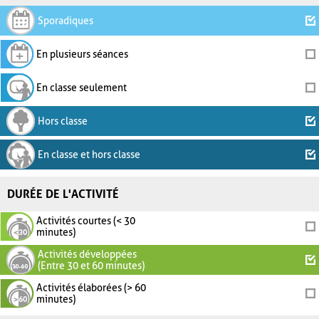
Sporadiques
En plusieurs séances
En classe seulement
Hors classe
En classe et hors classe
DURÉE DE L'ACTIVITÉ
Activités courtes (< 30
minutes)
Activités développées
(Entre 30 et 60 minutes)
Activités élaborées (> 60
minutes)