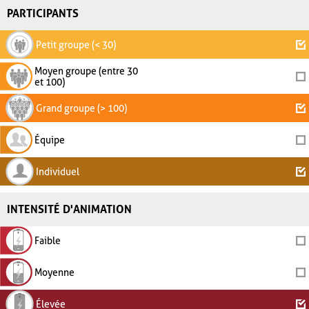
PARTICIPANTS
Petit groupe (< 30)
Moyen groupe (entre 30
et 100)
Grand groupe (> 100)
Équipe
Individuel
INTENSITÉ D'ANIMATION
Faible
Moyenne
Élevée