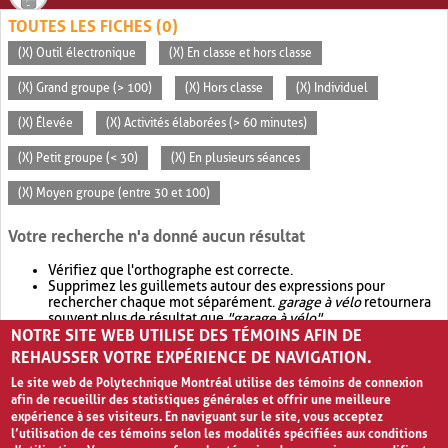
TOUTES LES FICHES (0)
(X) Outil électronique
(X) En classe et hors classe
(X) Grand groupe (> 100)
(X) Hors classe
(X) Individuel
(X) Élevée
(X) Activités élaborées (> 60 minutes)
(X) Petit groupe (< 30)
(X) En plusieurs séances
(X) Moyen groupe (entre 30 et 100)
Votre recherche n'a donné aucun résultat
Vérifiez que l'orthographe est correcte.
Supprimez les guillemets autour des expressions pour
rechercher chaque mot séparément.
garage à vélo
retournera
souvent plus de résultat que
"garage à vélo"
.
NOTRE SITE WEB UTILISE DES TÉMOINS AFIN DE
Envisagez d'élargir votre recherche avec
OR
.
garage OR vélo
retournera souvent plus de résultat que
garage à vélo
.
REHAUSSER VOTRE EXPÉRIENCE DE NAVIGATION.
Le site web de Polytechnique Montréal utilise des témoins de connexion
afin de recueillir des statistiques générales et offrir une meilleure
expérience à ses visiteurs. En naviguant sur le site, vous acceptez
l’utilisation de ces témoins selon les modalités spécifiées aux conditions