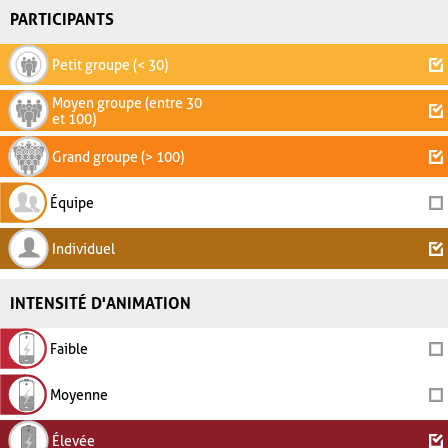
PARTICIPANTS
Petit groupe (< 30)
Moyen groupe (entre 30
et 100)
Grand groupe (> 100)
Équipe
Individuel
INTENSITÉ D'ANIMATION
Faible
Moyenne
Élevée