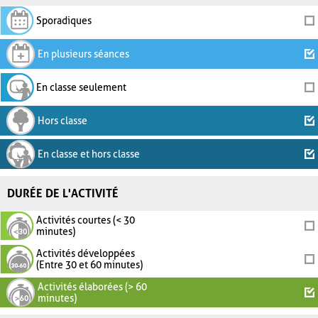
Sporadiques
En plusieurs séances
En classe seulement
Hors classe
En classe et hors classe
DURÉE DE L'ACTIVITÉ
Activités courtes (< 30
minutes)
Activités développées
(Entre 30 et 60 minutes)
Activités élaborées (> 60
minutes)