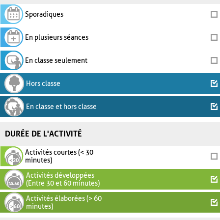
Sporadiques
En plusieurs séances
En classe seulement
Hors classe
En classe et hors classe
DURÉE DE L'ACTIVITÉ
Activités courtes (< 30
minutes)
Activités développées
(Entre 30 et 60 minutes)
Activités élaborées (> 60
minutes)