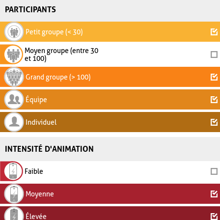
PARTICIPANTS
Petit groupe (< 30)
Moyen groupe (entre 30
et 100)
Grand groupe (> 100)
Équipe
Individuel
INTENSITÉ D'ANIMATION
Faible
Moyenne
Élevée