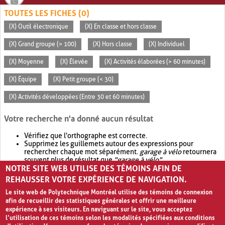
TOUTES LES FICHES (0)
(X) Outil électronique
(X) En classe et hors classe
(X) Grand groupe (> 100)
(X) Hors classe
(X) Individuel
(X) Moyenne
(X) Élevée
(X) Activités élaborées (> 60 minutes)
(X) Équipe
(X) Petit groupe (< 30)
(X) Activités développées (Entre 30 et 60 minutes)
Votre recherche n'a donné aucun résultat
Vérifiez que l'orthographe est correcte.
Supprimez les guillemets autour des expressions pour
rechercher chaque mot séparément.
garage à vélo
retournera
souvent plus de résultat que
"garage à vélo"
.
NOTRE SITE WEB UTILISE DES TÉMOINS AFIN DE
Envisagez d'élargir votre recherche avec
OR
.
garage OR vélo
retournera souvent plus de résultat que
garage à vélo
.
REHAUSSER VOTRE EXPÉRIENCE DE NAVIGATION.
Le site web de Polytechnique Montréal utilise des témoins de connexion
afin de recueillir des statistiques générales et offrir une meilleure
expérience à ses visiteurs. En naviguant sur le site, vous acceptez
l’utilisation de ces témoins selon les modalités spécifiées aux conditions