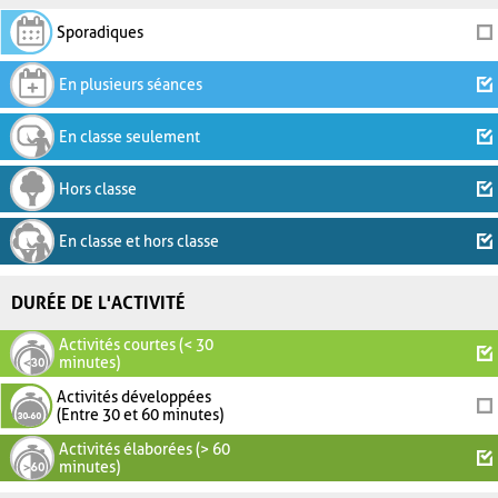
Sporadiques
En plusieurs séances
En classe seulement
Hors classe
En classe et hors classe
DURÉE DE L'ACTIVITÉ
Activités courtes (< 30
minutes)
Activités développées
(Entre 30 et 60 minutes)
Activités élaborées (> 60
minutes)