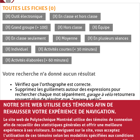
TOUTES LES FICHES (0)
(X) Outil électronique
(X) En classe et hors classe
(X) Grand groupe (> 100)
(X) Hors classe
(X) Équipe
(X) En classe seulement
(X) Moyenne
(X) En plusieurs séances
(X) Individuel
(X) Activités courtes (< 30 minutes)
(X) Activités élaborées (> 60 minutes)
Votre recherche n'a donné aucun résultat
Vérifiez que l'orthographe est correcte.
Supprimez les guillemets autour des expressions pour
rechercher chaque mot séparément.
garage à vélo
retournera
souvent plus de résultat que
"garage à vélo"
.
NOTRE SITE WEB UTILISE DES TÉMOINS AFIN DE
Envisagez d'élargir votre recherche avec
OR
.
garage OR vélo
retournera souvent plus de résultat que
garage à vélo
.
REHAUSSER VOTRE EXPÉRIENCE DE NAVIGATION.
Le site web de Polytechnique Montréal utilise des témoins de connexion
afin de recueillir des statistiques générales et offrir une meilleure
expérience à ses visiteurs. En naviguant sur le site, vous acceptez
l’utilisation de ces témoins selon les modalités spécifiées aux conditions