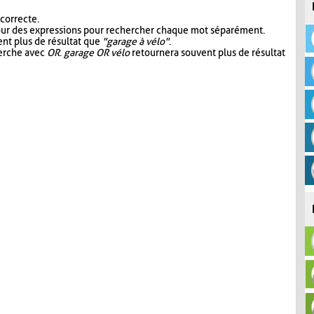
 correcte.
our des expressions pour rechercher chaque mot séparément.
nt plus de résultat que
"garage à vélo"
.
herche avec
OR
.
garage OR vélo
retournera souvent plus de résultat