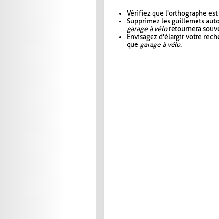
Vérifiez que l'orthographe est
Supprimez les guillemets aut
garage à vélo
retournera souve
Envisagez d'élargir votre rec
que
garage à vélo
.