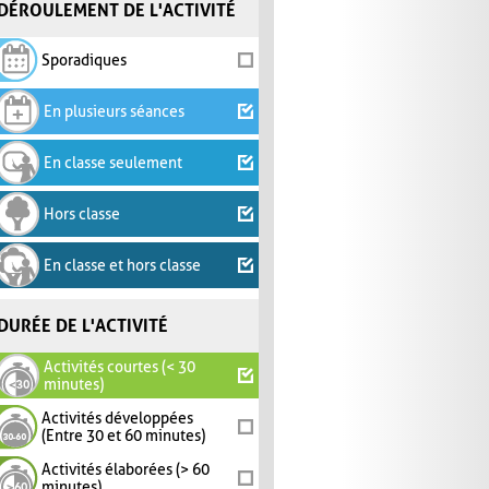
DÉROULEMENT DE L'ACTIVITÉ
Sporadiques
En plusieurs séances
En classe seulement
Hors classe
En classe et hors classe
DURÉE DE L'ACTIVITÉ
Activités courtes (< 30
minutes)
Activités développées
(Entre 30 et 60 minutes)
Activités élaborées (> 60
minutes)