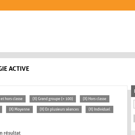
IE ACTIVE
 et hors classe
(X) Grand groupe (> 100)
(X) Hors classe
(X) Moyenne
(X) En plusieurs séances
(X) Individuel
n résultat