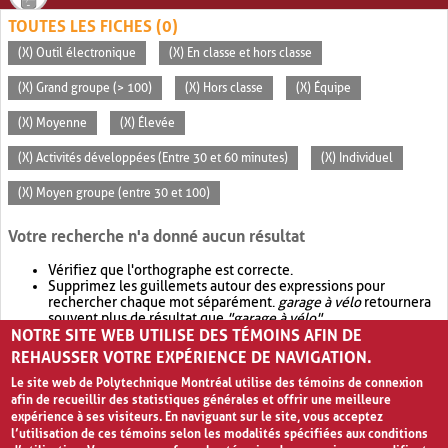
TOUTES LES FICHES (0)
(X) Outil électronique
(X) En classe et hors classe
(X) Grand groupe (> 100)
(X) Hors classe
(X) Équipe
(X) Moyenne
(X) Élevée
(X) Activités développées (Entre 30 et 60 minutes)
(X) Individuel
(X) Moyen groupe (entre 30 et 100)
Votre recherche n'a donné aucun résultat
Vérifiez que l'orthographe est correcte.
Supprimez les guillemets autour des expressions pour
rechercher chaque mot séparément.
garage à vélo
retournera
souvent plus de résultat que
"garage à vélo"
.
NOTRE SITE WEB UTILISE DES TÉMOINS AFIN DE
Envisagez d'élargir votre recherche avec
OR
.
garage OR vélo
retournera souvent plus de résultat que
garage à vélo
.
REHAUSSER VOTRE EXPÉRIENCE DE NAVIGATION.
Le site web de Polytechnique Montréal utilise des témoins de connexion
afin de recueillir des statistiques générales et offrir une meilleure
expérience à ses visiteurs. En naviguant sur le site, vous acceptez
l’utilisation de ces témoins selon les modalités spécifiées aux conditions