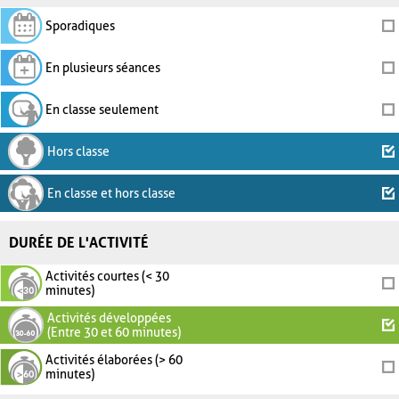
Sporadiques
En plusieurs séances
En classe seulement
Hors classe
En classe et hors classe
DURÉE DE L'ACTIVITÉ
Activités courtes (< 30
minutes)
Activités développées
(Entre 30 et 60 minutes)
Activités élaborées (> 60
minutes)