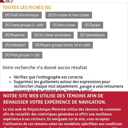
TOUTES LES FICHES (0)
(X) Outil électronique
(X) En classe et hors classe
(X) Grand groupe (> 100)
(X) Hors classe
(X) Équipe
(X) Moyenne
(X) En classe seulement
(X) Sporadiques
(X) Individuel
(X) Moyen groupe (entre 30 et 100)
(X) Petit groupe (< 30)
Votre recherche n'a donné aucun résultat
Vérifiez que l'orthographe est correcte.
Supprimez les guillemets autour des expressions pour
rechercher chaque mot séparément.
garage à vélo
retournera
souvent plus de résultat que
"garage à vélo"
.
NOTRE SITE WEB UTILISE DES TÉMOINS AFIN DE
Envisagez d'élargir votre recherche avec
OR
.
garage OR vélo
retournera souvent plus de résultat que
garage à vélo
.
REHAUSSER VOTRE EXPÉRIENCE DE NAVIGATION.
Le site web de Polytechnique Montréal utilise des témoins de connexion
afin de recueillir des statistiques générales et offrir une meilleure
expérience à ses visiteurs. En naviguant sur le site, vous acceptez
l’utilisation de ces témoins selon les modalités spécifiées aux conditions