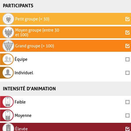
PARTICIPANTS
Petit groupe (< 30)
Moyen groupe (entre 30
et 100)
Grand groupe (> 100)
Équipe
Individuel
INTENSITÉ D'ANIMATION
Faible
Moyenne
Élevée