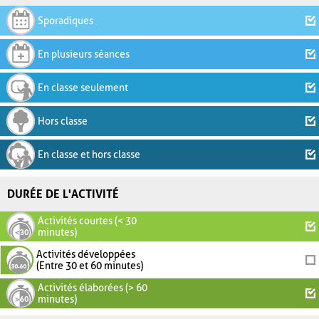
Sporadiques
En plusieurs séances
En classe seulement
Hors classe
En classe et hors classe
DURÉE DE L'ACTIVITÉ
Activités courtes (< 30
minutes)
Activités développées
(Entre 30 et 60 minutes)
Activités élaborées (> 60
minutes)