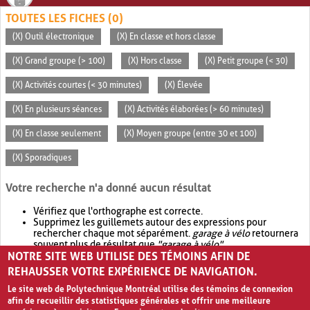
TOUTES LES FICHES (0)
(X) Outil électronique
(X) En classe et hors classe
(X) Grand groupe (> 100)
(X) Hors classe
(X) Petit groupe (< 30)
(X) Activités courtes (< 30 minutes)
(X) Élevée
(X) En plusieurs séances
(X) Activités élaborées (> 60 minutes)
(X) En classe seulement
(X) Moyen groupe (entre 30 et 100)
(X) Sporadiques
Votre recherche n'a donné aucun résultat
Vérifiez que l'orthographe est correcte.
Supprimez les guillemets autour des expressions pour
rechercher chaque mot séparément.
garage à vélo
retournera
souvent plus de résultat que
"garage à vélo"
.
NOTRE SITE WEB UTILISE DES TÉMOINS AFIN DE
Envisagez d'élargir votre recherche avec
OR
.
garage OR vélo
retournera souvent plus de résultat que
garage à vélo
.
REHAUSSER VOTRE EXPÉRIENCE DE NAVIGATION.
Le site web de Polytechnique Montréal utilise des témoins de connexion
afin de recueillir des statistiques générales et offrir une meilleure