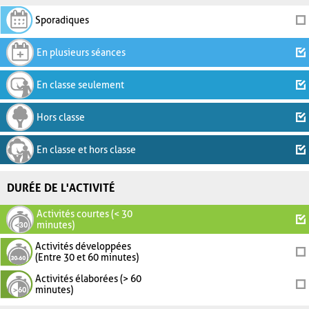
Sporadiques
En plusieurs séances
En classe seulement
Hors classe
En classe et hors classe
DURÉE DE L'ACTIVITÉ
Activités courtes (< 30
minutes)
Activités développées
(Entre 30 et 60 minutes)
Activités élaborées (> 60
minutes)