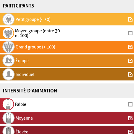
PARTICIPANTS
Petit groupe (< 30)
Moyen groupe (entre 30
et 100)
Grand groupe (> 100)
Équipe
Individuel
INTENSITÉ D'ANIMATION
Faible
Moyenne
Élevée