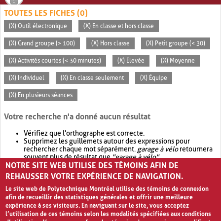
TOUTES LES FICHES (0)
(X) Outil électronique
(X) En classe et hors classe
(X) Grand groupe (> 100)
(X) Hors classe
(X) Petit groupe (< 30)
(X) Activités courtes (< 30 minutes)
(X) Élevée
(X) Moyenne
(X) Individuel
(X) En classe seulement
(X) Équipe
(X) En plusieurs séances
Votre recherche n'a donné aucun résultat
Vérifiez que l'orthographe est correcte.
Supprimez les guillemets autour des expressions pour
rechercher chaque mot séparément.
garage à vélo
retournera
souvent plus de résultat que
"garage à vélo"
.
NOTRE SITE WEB UTILISE DES TÉMOINS AFIN DE
Envisagez d'élargir votre recherche avec
OR
.
garage OR vélo
retournera souvent plus de résultat que
garage à vélo
.
REHAUSSER VOTRE EXPÉRIENCE DE NAVIGATION.
Le site web de Polytechnique Montréal utilise des témoins de connexion
afin de recueillir des statistiques générales et offrir une meilleure
expérience à ses visiteurs. En naviguant sur le site, vous acceptez
l’utilisation de ces témoins selon les modalités spécifiées aux conditions