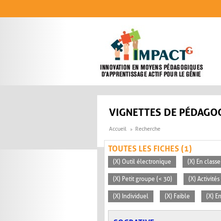
Aller au contenu principal
VIGNETTES DE PÉDAGOG
Accueil
Recherche
TOUTES LES FICHES (1)
(X) Outil électronique
(X) En classe
(X) Petit groupe (< 30)
(X) Activité
(X) Individuel
(X) Faible
(X) E