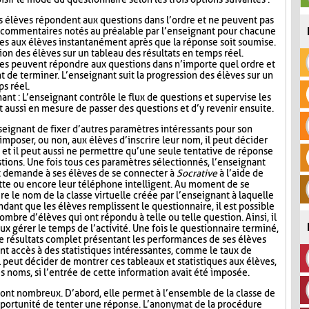
s élèves répondent aux questions dans l’ordre et ne peuvent pas
s commentaires notés au préalable par l’enseignant pour chacune
es aux élèves instantanément après que la réponse soit soumise.
ion des élèves sur un tableau des résultats en temps réel.
ves peuvent répondre aux questions dans n’importe quel ordre et
t de terminer. L’enseignant suit la progression des élèves sur un
ps réel.
nt : L’enseignant contrôle le flux de questions et supervise les
t aussi en mesure de passer des questions et d’y revenir ensuite.
seignant de fixer d’autres paramètres intéressants pour son
mposer, ou non, aux élèves d’inscrire leur nom, il peut décider
n, et il peut aussi ne permettre qu’une seule tentative de réponse
tions. Une fois tous ces paramètres sélectionnés, l’enseignant
t demande à ses élèves de se connecter à
Socrative
à l’aide de
lette ou encore leur téléphone intelligent. Au moment de se
re le nom de la classe virtuelle créée par l’enseignant à laquelle
ndant que les élèves remplissent le questionnaire, il est possible
ombre d’élèves qui ont répondu à telle ou telle question. Ainsi, il
ux gérer le temps de l’activité. Une fois le questionnaire terminé,
de résultats complet présentant les performances de ses élèves
nt accès à des statistiques intéressantes, comme le taux de
l peut décider de montrer ces tableaux et statistiques aux élèves,
s noms, si l’entrée de cette information avait été imposée.
ont nombreux. D’abord, elle permet à l’ensemble de la classe de
l’opportunité de tenter une réponse. L’anonymat de la procédure