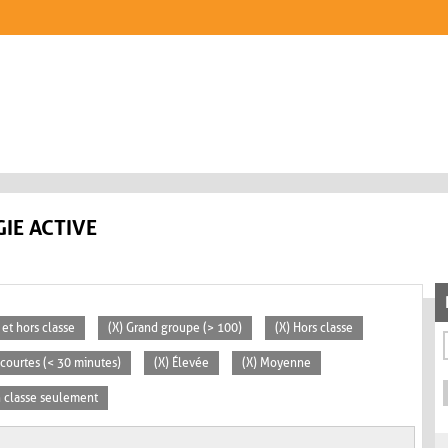
IE ACTIVE
 et hors classe
(X) Grand groupe (> 100)
(X) Hors classe
s courtes (< 30 minutes)
(X) Élevée
(X) Moyenne
n classe seulement