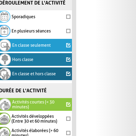
DÉROULEMENT DE L'ACTIVITÉ
Sporadiques
En plusieurs séances
En classe seulement
Hors classe
En classe et hors classe
DURÉE DE L'ACTIVITÉ
Activités courtes (< 30
minutes)
Activités développées
(Entre 30 et 60 minutes)
Activités élaborées (> 60
minutes)