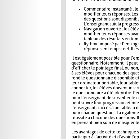
Commentaire instantané : le
modifier leurs réponses. Le
des questions sont disponibl
L’enseignant suit la progress
Navigation ouverte : les élè
modifier leurs réponses avan
tableau des résultats en tem
Rythme imposé par l’enseigna
réponses en temps réel. Il es
Il est également possible pour l’en
questionnaire. Notamment, il peut i
d’afficher le pointage final, ou no
à ses élèves pour chacune des ques
rend le questionnaire disponible e
leur ordinateur portable, leur tab
connecter, les élèves doivent inscri
le questionnaire a été identifié. Pe
pour l’enseignant de surveiller le n
peut suivre leur progression et mie
l’enseignant a accès à un tableau 
pour chaque question. Il a égaleme
réussite à chacune des questions. I
en prenant bien soin de masquer le
Les avantages de cette technique s
participer à l’activité et d’avoir 