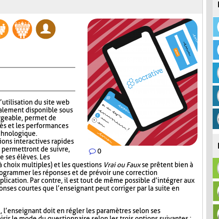
’utilisation du site web
alement disponible sous
rgeable, permet de
ès et les performances
echnologique.
ions interactives rapides
 permettront de suivre,
0
e ses élèves. Les
 choix multiples) et les questions
Vrai ou Faux
se prêtent bien à
 programmer les réponses et de prévoir une correction
lication. Par contre, il est tout de même possible d’intégrer aux
nses courtes que l’enseignant peut corriger par la suite en
i, l’enseignant doit en régler les paramètres selon ses
sir le mode du questionnaire selon les trois options suivantes :