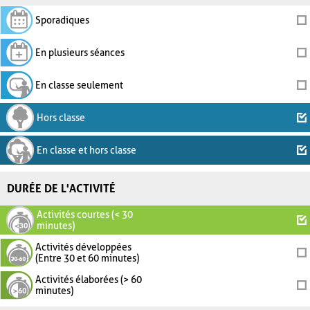
Sporadiques
En plusieurs séances
En classe seulement
Hors classe
En classe et hors classe
DURÉE DE L'ACTIVITÉ
Activités courtes (< 30
minutes)
Activités développées
(Entre 30 et 60 minutes)
Activités élaborées (> 60
minutes)