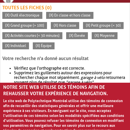
TOUTES LES FICHES (0)
(X) Outil électronique
(X) En classe et hors classe
(X) Grand groupe (> 100)
(X) Hors classe
(X) Petit groupe (< 30)
(X) Activités courtes (< 30 minutes)
(X) Élevée
(X) Moyenne
(X) Individuel
(X) Équipe
Votre recherche n'a donné aucun résultat
Vérifiez que l'orthographe est correcte.
Supprimez les guillemets autour des expressions pour
rechercher chaque mot séparément.
garage à vélo
retournera
souvent plus de résultat que
"garage à vélo"
.
NOTRE SITE WEB UTILISE DES TÉMOINS AFIN DE
Envisagez d'élargir votre recherche avec
OR
.
garage OR vélo
retournera souvent plus de résultat que
garage à vélo
.
REHAUSSER VOTRE EXPÉRIENCE DE NAVIGATION.
Le site web de Polytechnique Montréal utilise des témoins de connexion
afin de recueillir des statistiques générales et offrir une meilleure
expérience à ses visiteurs. En naviguant sur le site, vous acceptez
l’utilisation de ces témoins selon les modalités spécifiées aux conditions
d’utilisation. Vous pouvez refuser les témoins de connexion en modifiant
vos paramètres de navigation. Pour en savoir plus sur le recours aux