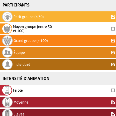
PARTICIPANTS
Petit groupe (< 30)
Moyen groupe (entre 30
et 100)
Grand groupe (> 100)
Équipe
Individuel
INTENSITÉ D'ANIMATION
Faible
Moyenne
Élevée