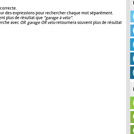
 correcte.
our des expressions pour rechercher chaque mot séparément.
nt plus de résultat que
"garage à vélo"
.
herche avec
OR
.
garage OR vélo
retournera souvent plus de résultat