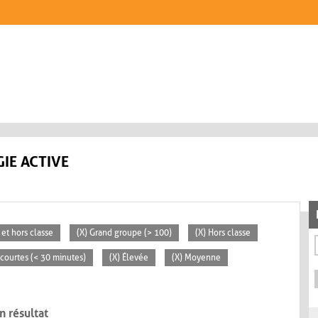
IE ACTIVE
 et hors classe
(X) Grand groupe (> 100)
(X) Hors classe
s courtes (< 30 minutes)
(X) Élevée
(X) Moyenne
n résultat