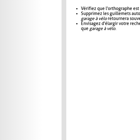
Vérifiez que l'orthographe est
Supprimez les guillemets aut
garage à vélo
retournera souve
Envisagez d'élargir votre rec
que
garage à vélo
.