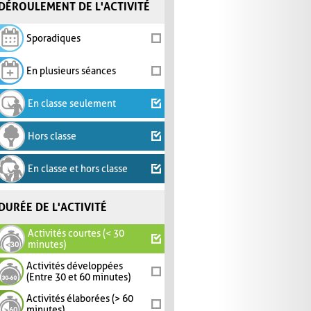
DÉROULEMENT DE L'ACTIVITÉ
Sporadiques
En plusieurs séances
En classe seulement
Hors classe
En classe et hors classe
DURÉE DE L'ACTIVITÉ
Activités courtes (< 30
minutes)
Activités développées
(Entre 30 et 60 minutes)
Activités élaborées (> 60
minutes)