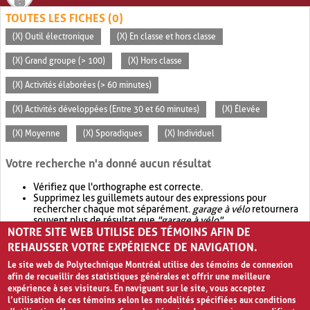
TOUTES LES FICHES (0)
(X) Outil électronique
(X) En classe et hors classe
(X) Grand groupe (> 100)
(X) Hors classe
(X) Activités élaborées (> 60 minutes)
(X) Activités développées (Entre 30 et 60 minutes)
(X) Élevée
(X) Moyenne
(X) Sporadiques
(X) Individuel
Votre recherche n'a donné aucun résultat
Vérifiez que l'orthographe est correcte.
Supprimez les guillemets autour des expressions pour
rechercher chaque mot séparément.
garage à vélo
retournera
souvent plus de résultat que
"garage à vélo"
.
NOTRE SITE WEB UTILISE DES TÉMOINS AFIN DE
Envisagez d'élargir votre recherche avec
OR
.
garage OR vélo
retournera souvent plus de résultat que
garage à vélo
.
REHAUSSER VOTRE EXPÉRIENCE DE NAVIGATION.
Le site web de Polytechnique Montréal utilise des témoins de connexion
afin de recueillir des statistiques générales et offrir une meilleure
expérience à ses visiteurs. En naviguant sur le site, vous acceptez
l’utilisation de ces témoins selon les modalités spécifiées aux conditions