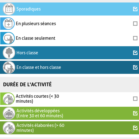
Sporadiques
En plusieurs séances
En classe seulement
Hors classe
En classe et hors classe
DURÉE DE L'ACTIVITÉ
Activités courtes (< 30
minutes)
Activités développées
(Entre 30 et 60 minutes)
Activités élaborées (> 60
minutes)