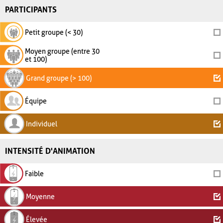
PARTICIPANTS
Petit groupe (< 30)
Moyen groupe (entre 30
et 100)
Grand groupe (> 100)
Équipe
Individuel
INTENSITÉ D'ANIMATION
Faible
Moyenne
Élevée