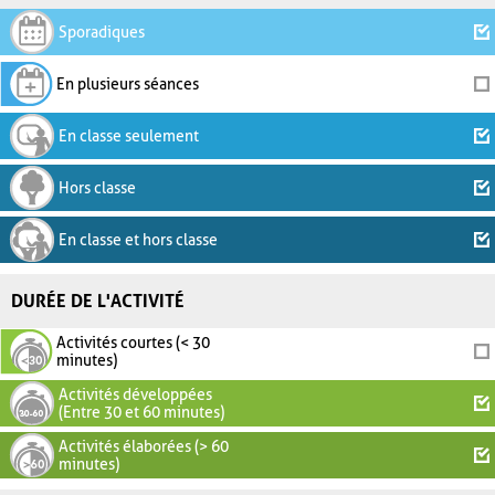
Sporadiques
En plusieurs séances
En classe seulement
Hors classe
En classe et hors classe
DURÉE DE L'ACTIVITÉ
Activités courtes (< 30
minutes)
Activités développées
(Entre 30 et 60 minutes)
Activités élaborées (> 60
minutes)