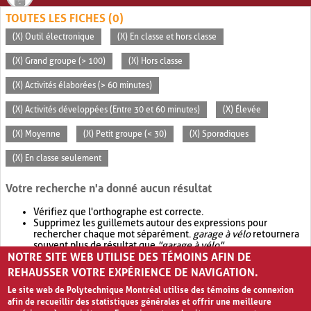
TOUTES LES FICHES (0)
(X) Outil électronique
(X) En classe et hors classe
(X) Grand groupe (> 100)
(X) Hors classe
(X) Activités élaborées (> 60 minutes)
(X) Activités développées (Entre 30 et 60 minutes)
(X) Élevée
(X) Moyenne
(X) Petit groupe (< 30)
(X) Sporadiques
(X) En classe seulement
Votre recherche n'a donné aucun résultat
Vérifiez que l'orthographe est correcte.
Supprimez les guillemets autour des expressions pour
rechercher chaque mot séparément.
garage à vélo
retournera
souvent plus de résultat que
"garage à vélo"
.
NOTRE SITE WEB UTILISE DES TÉMOINS AFIN DE
Envisagez d'élargir votre recherche avec
OR
.
garage OR vélo
retournera souvent plus de résultat que
garage à vélo
.
REHAUSSER VOTRE EXPÉRIENCE DE NAVIGATION.
Le site web de Polytechnique Montréal utilise des témoins de connexion
afin de recueillir des statistiques générales et offrir une meilleure