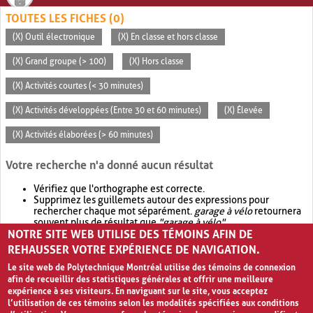
TOUTES LES FICHES (0)
(X) Outil électronique
(X) En classe et hors classe
(X) Grand groupe (> 100)
(X) Hors classe
(X) Activités courtes (< 30 minutes)
(X) Activités développées (Entre 30 et 60 minutes)
(X) Élevée
(X) Activités élaborées (> 60 minutes)
Votre recherche n'a donné aucun résultat
Vérifiez que l'orthographe est correcte.
Supprimez les guillemets autour des expressions pour
rechercher chaque mot séparément.
garage à vélo
retournera
souvent plus de résultat que
"garage à vélo"
.
NOTRE SITE WEB UTILISE DES TÉMOINS AFIN DE
Envisagez d'élargir votre recherche avec
OR
.
garage OR vélo
retournera souvent plus de résultat que
garage à vélo
.
REHAUSSER VOTRE EXPÉRIENCE DE NAVIGATION.
Le site web de Polytechnique Montréal utilise des témoins de connexion
afin de recueillir des statistiques générales et offrir une meilleure
expérience à ses visiteurs. En naviguant sur le site, vous acceptez
l’utilisation de ces témoins selon les modalités spécifiées aux conditions