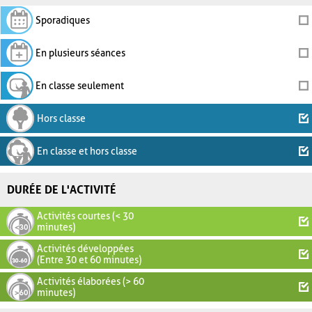
Sporadiques
En plusieurs séances
En classe seulement
Hors classe
En classe et hors classe
DURÉE DE L'ACTIVITÉ
Activités courtes (< 30
minutes)
Activités développées
(Entre 30 et 60 minutes)
Activités élaborées (> 60
minutes)