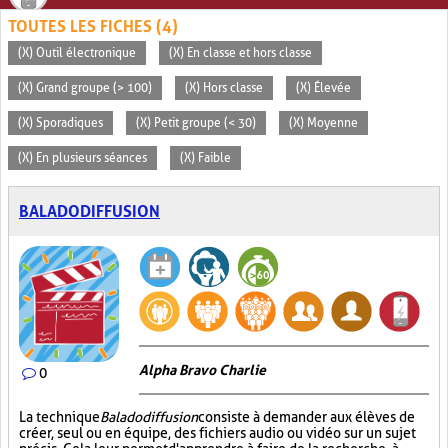
TOUTES LES FICHES (4)
(X) Outil électronique
(X) En classe et hors classe
(X) Grand groupe (> 100)
(X) Hors classe
(X) Élevée
(X) Sporadiques
(X) Petit groupe (< 30)
(X) Moyenne
(X) En plusieurs séances
(X) Faible
BALADODIFFUSION
Alpha Bravo Charlie
0
La technique
Baladodiffusion
consiste à demander aux élèves de
créer, seul ou en équipe, des fichiers audio ou vidéo sur un sujet