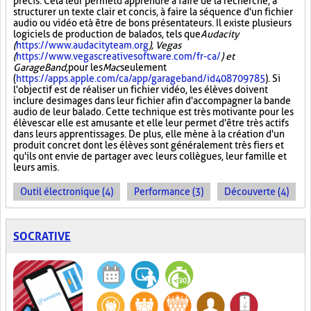
précis. Cela leur permet d'apprendre à faire de la recherche, à
structurer un texte clair et concis, à faire la séquence d'un fichier
audio ou vidéo et à être de bons présentateurs. Il existe plusieurs
logiciels de production de balados, tels que
Audacity
(
https://www.audacityteam.org
), Vegas
(
https://www.vegascreativesoftware.com/fr-ca/
) et
GarageBand,
pour les
Mac
seulement
(
https://apps.apple.com/ca/app/garageband/id408709785
). Si
l'objectif est de réaliser un fichier vidéo, les élèves doivent
inclure des images dans leur fichier afin d'accompagner la bande
audio de leur balado. Cette technique est très motivante pour les
élèves car elle est amusante et elle leur permet d'être très actifs
dans leurs apprentissages. De plus, elle mène à la création d'un
produit concret dont les élèves sont généralement très fiers et
qu'ils ont envie de partager avec leurs collègues, leur famille et
leurs amis.
Outil électronique (4)
Performance (3)
Découverte (4)
SOCRATIVE