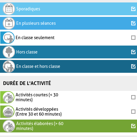
Sporadiques
En plusieurs séances
En classe seulement
Hors classe
En classe et hors classe
DURÉE DE L'ACTIVITÉ
Activités courtes (< 30
minutes)
Activités développées
(Entre 30 et 60 minutes)
Activités élaborées (> 60
minutes)