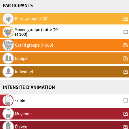
PARTICIPANTS
Petit groupe (< 30)
Moyen groupe (entre 30
et 100)
Grand groupe (> 100)
Équipe
Individuel
INTENSITÉ D'ANIMATION
Faible
Moyenne
Élevée