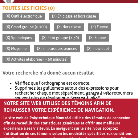
TOUTES LES FICHES (0)
(X) Outil électronique
(X) En classe et hors classe
(X) Grand groupe (> 100)
(X) Hors classe
(X) Élevée
(X) Sporadiques
(X) Petit groupe (< 30)
(X) Équipe
(X) Moyenne
(X) En plusieurs séances
(X) Individuel
(X) Activités élaborées (> 60 minutes)
Votre recherche n'a donné aucun résultat
Vérifiez que l'orthographe est correcte.
Supprimez les guillemets autour des expressions pour
rechercher chaque mot séparément.
garage à vélo
retournera
souvent plus de résultat que
"garage à vélo"
.
NOTRE SITE WEB UTILISE DES TÉMOINS AFIN DE
Envisagez d'élargir votre recherche avec
OR
.
garage OR vélo
retournera souvent plus de résultat que
garage à vélo
.
REHAUSSER VOTRE EXPÉRIENCE DE NAVIGATION.
Le site web de Polytechnique Montréal utilise des témoins de connexion
afin de recueillir des statistiques générales et offrir une meilleure
expérience à ses visiteurs. En naviguant sur le site, vous acceptez
l’utilisation de ces témoins selon les modalités spécifiées aux conditions