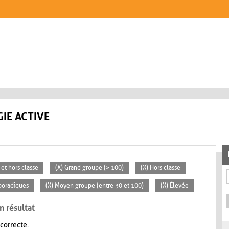
IE ACTIVE
 et hors classe
(X) Grand groupe (> 100)
(X) Hors classe
poradiques
(X) Moyen groupe (entre 30 et 100)
(X) Élevée
n résultat
 correcte.