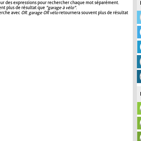
our des expressions pour rechercher chaque mot séparément.
nt plus de résultat que
"garage à vélo"
.
herche avec
OR
.
garage OR vélo
retournera souvent plus de résultat