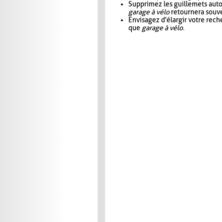
Supprimez les guillemets aut
garage à vélo
retournera souve
Envisagez d'élargir votre rec
que
garage à vélo
.