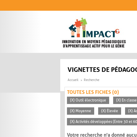
Aller au contenu principal
VIGNETTES DE PÉDAGOG
Accueil
Recherche
TOUTES LES FICHES (0)
(X) Outil électronique
(X) En classe
(X) Moyenne
(X) Élevée
(X) A
(X) Activités développées (Entre 30 et 6
Votre recherche n'a donné aucu