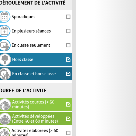
DÉROULEMENT DE L'ACTIVITÉ
Sporadiques
En plusieurs séances
En classe seulement
Hors classe
En classe et hors classe
DURÉE DE L'ACTIVITÉ
Activités courtes (< 30
minutes)
Activités développées
(Entre 30 et 60 minutes)
Activités élaborées (> 60
minutes)