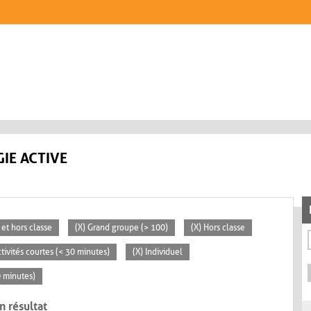
IE ACTIVE
 et hors classe
(X) Grand groupe (> 100)
(X) Hors classe
ctivités courtes (< 30 minutes)
(X) Individuel
0 minutes)
n résultat