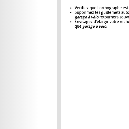
Vérifiez que l'orthographe est
Supprimez les guillemets aut
garage à vélo
retournera souve
Envisagez d'élargir votre rec
que
garage à vélo
.