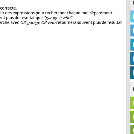
 correcte.
our des expressions pour rechercher chaque mot séparément.
nt plus de résultat que
"garage à vélo"
.
herche avec
OR
.
garage OR vélo
retournera souvent plus de résultat