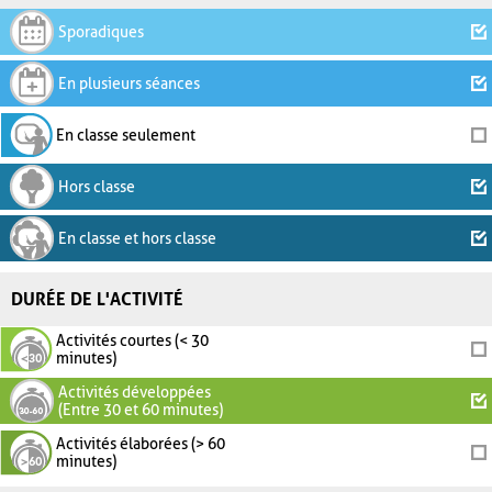
Sporadiques
En plusieurs séances
En classe seulement
Hors classe
En classe et hors classe
DURÉE DE L'ACTIVITÉ
Activités courtes (< 30
minutes)
Activités développées
(Entre 30 et 60 minutes)
Activités élaborées (> 60
minutes)