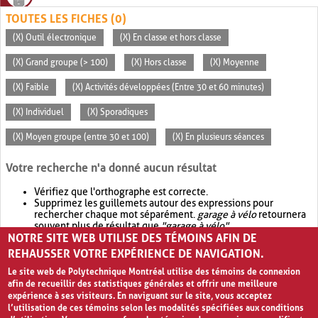
TOUTES LES FICHES (0)
(X) Outil électronique
(X) En classe et hors classe
(X) Grand groupe (> 100)
(X) Hors classe
(X) Moyenne
(X) Faible
(X) Activités développées (Entre 30 et 60 minutes)
(X) Individuel
(X) Sporadiques
(X) Moyen groupe (entre 30 et 100)
(X) En plusieurs séances
Votre recherche n'a donné aucun résultat
Vérifiez que l'orthographe est correcte.
Supprimez les guillemets autour des expressions pour
rechercher chaque mot séparément.
garage à vélo
retournera
souvent plus de résultat que
"garage à vélo"
.
NOTRE SITE WEB UTILISE DES TÉMOINS AFIN DE
Envisagez d'élargir votre recherche avec
OR
.
garage OR vélo
retournera souvent plus de résultat que
garage à vélo
.
REHAUSSER VOTRE EXPÉRIENCE DE NAVIGATION.
Le site web de Polytechnique Montréal utilise des témoins de connexion
afin de recueillir des statistiques générales et offrir une meilleure
expérience à ses visiteurs. En naviguant sur le site, vous acceptez
l’utilisation de ces témoins selon les modalités spécifiées aux conditions