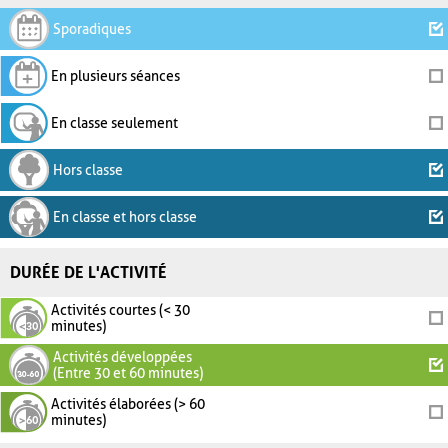
Sporadiques
En plusieurs séances
En classe seulement
Hors classe
En classe et hors classe
DURÉE DE L'ACTIVITÉ
Activités courtes (< 30
minutes)
Activités développées
(Entre 30 et 60 minutes)
Activités élaborées (> 60
minutes)