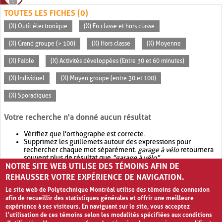
TOUTES LES FICHES (0)
(X) Outil électronique
(X) En classe et hors classe
(X) Grand groupe (> 100)
(X) Hors classe
(X) Moyenne
(X) Faible
(X) Activités développées (Entre 30 et 60 minutes)
(X) Individuel
(X) Moyen groupe (entre 30 et 100)
(X) Sporadiques
Votre recherche n'a donné aucun résultat
Vérifiez que l'orthographe est correcte.
Supprimez les guillemets autour des expressions pour
rechercher chaque mot séparément.
garage à vélo
retournera
souvent plus de résultat que
"garage à vélo"
.
NOTRE SITE WEB UTILISE DES TÉMOINS AFIN DE
Envisagez d'élargir votre recherche avec
OR
.
garage OR vélo
retournera souvent plus de résultat que
garage à vélo
.
REHAUSSER VOTRE EXPÉRIENCE DE NAVIGATION.
Le site web de Polytechnique Montréal utilise des témoins de connexion
afin de recueillir des statistiques générales et offrir une meilleure
expérience à ses visiteurs. En naviguant sur le site, vous acceptez
l’utilisation de ces témoins selon les modalités spécifiées aux conditions