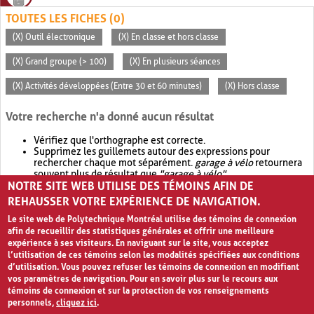
TOUTES LES FICHES (0)
(X) Outil électronique
(X) En classe et hors classe
(X) Grand groupe (> 100)
(X) En plusieurs séances
(X) Activités développées (Entre 30 et 60 minutes)
(X) Hors classe
Votre recherche n'a donné aucun résultat
Vérifiez que l'orthographe est correcte.
Supprimez les guillemets autour des expressions pour
rechercher chaque mot séparément.
garage à vélo
retournera
souvent plus de résultat que
"garage à vélo"
.
NOTRE SITE WEB UTILISE DES TÉMOINS AFIN DE
Envisagez d'élargir votre recherche avec
OR
.
garage OR vélo
retournera souvent plus de résultat que
garage à vélo
.
REHAUSSER VOTRE EXPÉRIENCE DE NAVIGATION.
Le site web de Polytechnique Montréal utilise des témoins de connexion
afin de recueillir des statistiques générales et offrir une meilleure
expérience à ses visiteurs. En naviguant sur le site, vous acceptez
l’utilisation de ces témoins selon les modalités spécifiées aux conditions
d’utilisation. Vous pouvez refuser les témoins de connexion en modifiant
vos paramètres de navigation. Pour en savoir plus sur le recours aux
témoins de connexion et sur la protection de vos renseignements
personnels,
cliquez ici
.
Avis de confidentialité et conditions d’utilisation