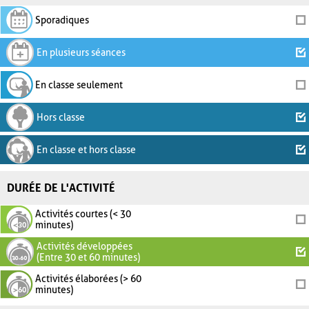
Sporadiques
En plusieurs séances
En classe seulement
Hors classe
En classe et hors classe
DURÉE DE L'ACTIVITÉ
Activités courtes (< 30
minutes)
Activités développées
(Entre 30 et 60 minutes)
Activités élaborées (> 60
minutes)