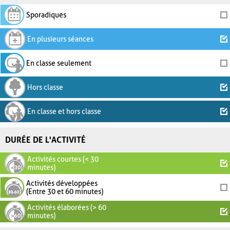
Sporadiques
En plusieurs séances
En classe seulement
Hors classe
En classe et hors classe
DURÉE DE L'ACTIVITÉ
Activités courtes (< 30
minutes)
Activités développées
(Entre 30 et 60 minutes)
Activités élaborées (> 60
minutes)