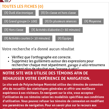
TOUTES LES FICHES (0)
(X) Outil électronique
(X) En classe et hors classe
(X) Grand groupe (> 100)
(X) En plusieurs séances
(X) Moyenne
(X) Hors classe
(X) Activités élaborées (> 60 minutes)
(X) Activités courtes (< 30 minutes)
(X) Équipe
Votre recherche n'a donné aucun résultat
Vérifiez que l'orthographe est correcte.
Supprimez les guillemets autour des expressions pour
rechercher chaque mot séparément.
garage à vélo
retournera
souvent plus de résultat que
"garage à vélo"
.
NOTRE SITE WEB UTILISE DES TÉMOINS AFIN DE
Envisagez d'élargir votre recherche avec
OR
.
garage OR vélo
retournera souvent plus de résultat que
garage à vélo
.
REHAUSSER VOTRE EXPÉRIENCE DE NAVIGATION.
Le site web de Polytechnique Montréal utilise des témoins de connexion
afin de recueillir des statistiques générales et offrir une meilleure
expérience à ses visiteurs. En naviguant sur le site, vous acceptez
l’utilisation de ces témoins selon les modalités spécifiées aux conditions
d’utilisation. Vous pouvez refuser les témoins de connexion en modifiant
vos paramètres de navigation. Pour en savoir plus sur le recours aux