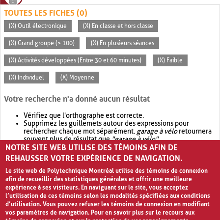
TOUTES LES FICHES (0)
(X) Outil électronique
(X) En classe et hors classe
(X) Grand groupe (> 100)
(X) En plusieurs séances
(X) Activités développées (Entre 30 et 60 minutes)
(X) Faible
(X) Individuel
(X) Moyenne
Votre recherche n'a donné aucun résultat
Vérifiez que l'orthographe est correcte.
Supprimez les guillemets autour des expressions pour
rechercher chaque mot séparément.
garage à vélo
retournera
souvent plus de résultat que
"garage à vélo"
.
NOTRE SITE WEB UTILISE DES TÉMOINS AFIN DE
Envisagez d'élargir votre recherche avec
OR
.
garage OR vélo
retournera souvent plus de résultat que
garage à vélo
.
REHAUSSER VOTRE EXPÉRIENCE DE NAVIGATION.
Le site web de Polytechnique Montréal utilise des témoins de connexion
afin de recueillir des statistiques générales et offrir une meilleure
expérience à ses visiteurs. En naviguant sur le site, vous acceptez
l’utilisation de ces témoins selon les modalités spécifiées aux conditions
d’utilisation. Vous pouvez refuser les témoins de connexion en modifiant
vos paramètres de navigation. Pour en savoir plus sur le recours aux