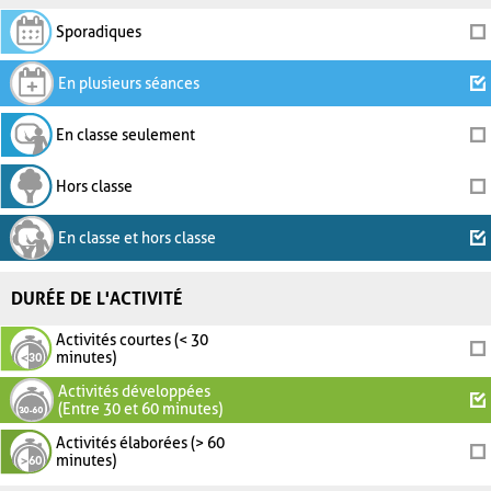
Sporadiques
En plusieurs séances
En classe seulement
Hors classe
En classe et hors classe
DURÉE DE L'ACTIVITÉ
Activités courtes (< 30
minutes)
Activités développées
(Entre 30 et 60 minutes)
Activités élaborées (> 60
minutes)