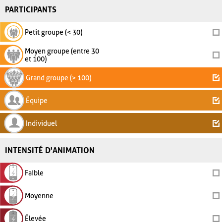
PARTICIPANTS
Petit groupe (< 30)
Moyen groupe (entre 30
et 100)
Grand groupe (> 100)
Équipe
Individuel
INTENSITÉ D'ANIMATION
Faible
Moyenne
Élevée