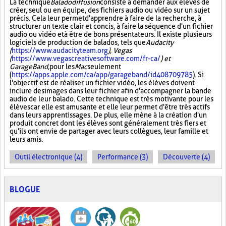
La technique
Baladodiffusion
consiste à demander aux élèves de
créer, seul ou en équipe, des fichiers audio ou vidéo sur un sujet
précis. Cela leur permet d'apprendre à faire de la recherche, à
structurer un texte clair et concis, à faire la séquence d'un fichier
audio ou vidéo et à être de bons présentateurs. Il existe plusieurs
logiciels de production de balados, tels que
Audacity
(
https://www.audacityteam.org
), Vegas
(
https://www.vegascreativesoftware.com/fr-ca/
) et
GarageBand,
pour les
Mac
seulement
(
https://apps.apple.com/ca/app/garageband/id408709785
). Si
l'objectif est de réaliser un fichier vidéo, les élèves doivent
inclure des images dans leur fichier afin d'accompagner la bande
audio de leur balado. Cette technique est très motivante pour les
élèves car elle est amusante et elle leur permet d'être très actifs
dans leurs apprentissages. De plus, elle mène à la création d'un
produit concret dont les élèves sont généralement très fiers et
qu'ils ont envie de partager avec leurs collègues, leur famille et
leurs amis.
Outil électronique (4)
Performance (3)
Découverte (4)
BLOGUE