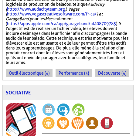
logiciels de production de balados, tels que
Audacity
(
https://www.audacityteam.org
), Vegas
(
https://www.vegascreativesoftware.com/fr-ca/
) et
GarageBand,
pour les
Mac
seulement
(
https://apps.apple.com/ca/app/garageband/id408709785
). Si
l'objectif est de réaliser un fichier vidéo, les élèves doivent
inclure des images dans leur fichier afin d'accompagner la bande
audio de leur balado. Cette technique est très motivante pour les
élèves car elle est amusante et elle leur permet d'être très actifs
dans leurs apprentissages. De plus, elle mène à la création d'un
produit concret dont les élèves sont généralement très fiers et
qu'ils ont envie de partager avec leurs collègues, leur famille et
leurs amis.
Outil électronique (4)
Performance (3)
Découverte (4)
SOCRATIVE