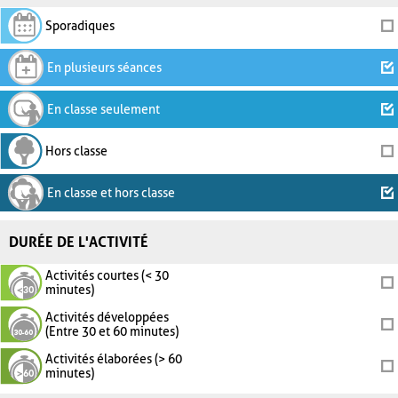
Sporadiques
En plusieurs séances
En classe seulement
Hors classe
En classe et hors classe
DURÉE DE L'ACTIVITÉ
Activités courtes (< 30
minutes)
Activités développées
(Entre 30 et 60 minutes)
Activités élaborées (> 60
minutes)