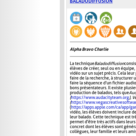
BALADODIFFUSION
Alpha Bravo Charlie
La technique
Baladodiffusion
consi
élèves de créer, seul ou en équipe,
vidéo sur un sujet précis. Cela leu
faire de la recherche, à structurer u
faire la séquence d'un fichier audio
bons présentateurs. Il existe plusie
production de balados, tels que
Aud
(
https://www.audacityteam.org
), 
(
https://www.vegascreativesoftwa
(
https://apps.apple.com/ca/app/
vidéo, les élèves doivent inclure d
leur balado. Cette technique est tr
permet d'être très actifs dans leurs
concret dont les élèves sont généra
collègues, leur famille et leurs ami