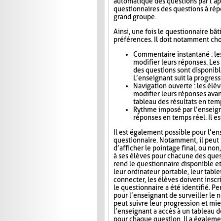
automatique des questions par l’app
questionnaires des questions à répo
grand groupe.
Ainsi, une fois le questionnaire bât
préférences. Il doit notamment choi
Commentaire instantané : le
modifier leurs réponses. Le
des questions sont disponibl
L’enseignant suit la progress
Navigation ouverte : les élè
modifier leurs réponses avan
tableau des résultats en tem
Rythme imposé par l’enseigna
réponses en temps réel. Il es
Il est également possible pour l’en
questionnaire. Notamment, il peut i
d’afficher le pointage final, ou no
à ses élèves pour chacune des ques
rend le questionnaire disponible e
leur ordinateur portable, leur tab
connecter, les élèves doivent inscri
le questionnaire a été identifié. Pe
pour l’enseignant de surveiller le n
peut suivre leur progression et mie
l’enseignant a accès à un tableau 
pour chaque question. Il a égaleme