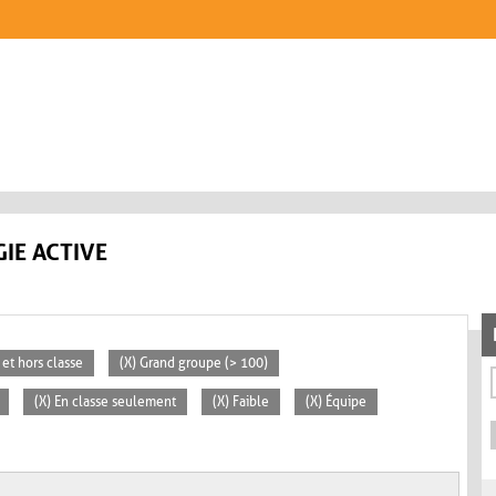
IE ACTIVE
 et hors classe
(X) Grand groupe (> 100)
(X) En classe seulement
(X) Faible
(X) Équipe