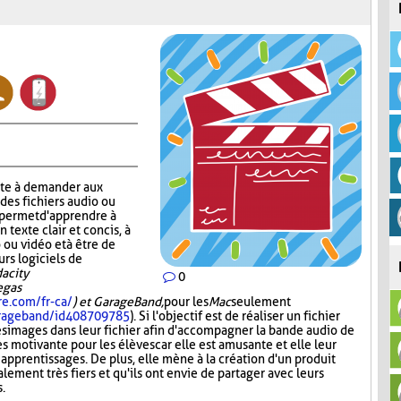
ste à demander aux
 des fichiers audio ou
r permet d'apprendre à
n texte clair et concis, à
 ou vidéo et à être de
urs logiciels de
acity
0
Vegas
re.com/fr-ca/
) et GarageBand,
pour les
Mac
seulement
garageband/id408709785
). Si l'objectif est de réaliser un fichier
es images dans leur fichier afin d'accompagner la bande audio de
ès motivante pour les élèves car elle est amusante et elle leur
 apprentissages. De plus, elle mène à la création d'un produit
lement très fiers et qu'ils ont envie de partager avec leurs
s.