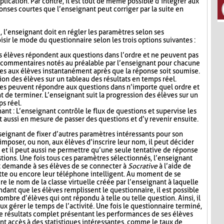
lication. Par contre, il est tout de même possible d’intégrer aux
nses courtes que l’enseignant peut corriger par la suite en
i, l’enseignant doit en régler les paramètres selon ses
sir le mode du questionnaire selon les trois options suivantes :
s élèves répondent aux questions dans l’ordre et ne peuvent pas
s commentaires notés au préalable par l’enseignant pour chacune
es aux élèves instantanément après que la réponse soit soumise.
ion des élèves sur un tableau des résultats en temps réel.
ves peuvent répondre aux questions dans n’importe quel ordre et
t de terminer. L’enseignant suit la progression des élèves sur un
ps réel.
nt : L’enseignant contrôle le flux de questions et supervise les
t aussi en mesure de passer des questions et d’y revenir ensuite.
seignant de fixer d’autres paramètres intéressants pour son
mposer, ou non, aux élèves d’inscrire leur nom, il peut décider
n, et il peut aussi ne permettre qu’une seule tentative de réponse
tions. Une fois tous ces paramètres sélectionnés, l’enseignant
t demande à ses élèves de se connecter à
Socrative
à l’aide de
lette ou encore leur téléphone intelligent. Au moment de se
re le nom de la classe virtuelle créée par l’enseignant à laquelle
ndant que les élèves remplissent le questionnaire, il est possible
ombre d’élèves qui ont répondu à telle ou telle question. Ainsi, il
ux gérer le temps de l’activité. Une fois le questionnaire terminé,
de résultats complet présentant les performances de ses élèves
nt accès à des statistiques intéressantes, comme le taux de