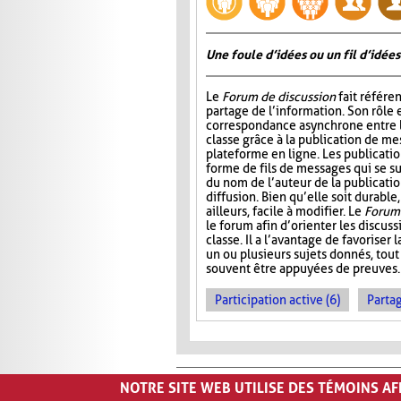
Une foule d’idées ou un fil d’idées
Le
Forum de discussion
fait référen
partage de l’information. Son rôle 
correspondance asynchrone entre
classe grâce à la publication de me
plateforme en ligne. Les publicati
forme de fils de messages qui se 
du nom de l’auteur de la publication
diffusion. Bien qu’elle soit durable,
ailleurs, facile à modifier. Le
Forum 
le forum afin d’orienter les discus
classe. Il a l’avantage de favoriser l
un ou plusieurs sujets donnés, tout
souvent être appuyées de preuves.
Participation active (6)
Partag
NOTRE SITE WEB UTILISE DES TÉMOINS A