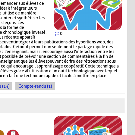
 demander aux élèves de
aider à intégrer leurs
e utilisé de manière
enter et synthétiser les
s leçons. Les
s la forme de
re chronologique inversé,
0
lus récente apparaît
peuvent intégrer à leurs publications des hyperliens web, des
lados. Cet outil permet non seulement le partage rapide des
c l'enseignant, mais il encourage aussi l'interaction entre les
st possible de prévoir une section de commentaires à la fin de
'enseignant que les élèves peuvent écrire des rétroactions sous
, ce qui encourage l'apprentissage coopératif. Cette technique a
 élèves grâce à l'utilisation d'un outil technologique avec lequel
ui en fait une technique rapide et facile à mettre en place.
 (13)
Compte-rendu (1)