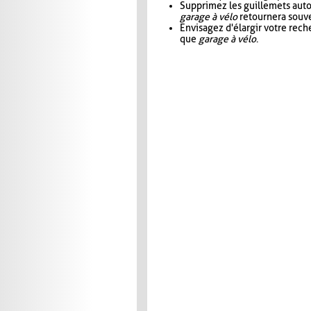
Supprimez les guillemets aut
garage à vélo
retournera souve
Envisagez d'élargir votre rec
que
garage à vélo
.