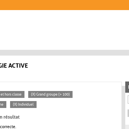
IE ACTIVE
 et hors classe
(X) Grand groupe (> 100)
ne
(X) Individuel
n résultat
 correcte.