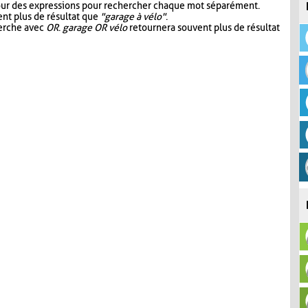
our des expressions pour rechercher chaque mot séparément.
nt plus de résultat que
"garage à vélo"
.
herche avec
OR
.
garage OR vélo
retournera souvent plus de résultat