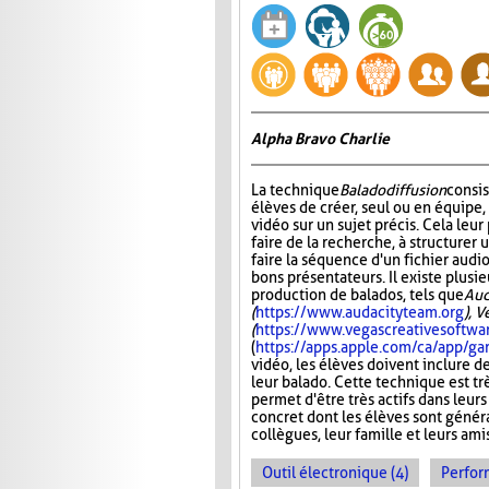
Alpha Bravo Charlie
La technique
Baladodiffusion
consi
élèves de créer, seul ou en équipe,
vidéo sur un sujet précis. Cela leu
faire de la recherche, à structurer u
faire la séquence d'un fichier audio
bons présentateurs. Il existe plusie
production de balados, tels que
Aud
(
https://www.audacityteam.org
), 
(
https://www.vegascreativesoftwa
(
https://apps.apple.com/ca/app/
vidéo, les élèves doivent inclure d
leur balado. Cette technique est tr
permet d'être très actifs dans leurs
concret dont les élèves sont généra
collègues, leur famille et leurs ami
Outil électronique (4)
Perfor