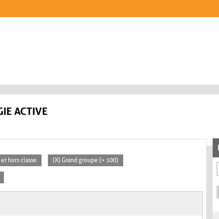
IE ACTIVE
 et hors classe
(X) Grand groupe (> 100)