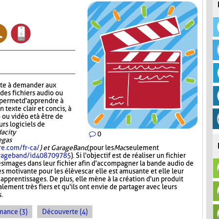
ste à demander aux
 des fichiers audio ou
r permet d'apprendre à
n texte clair et concis, à
 ou vidéo et à être de
urs logiciels de
acity
0
Vegas
re.com/fr-ca/
) et GarageBand,
pour les
Mac
seulement
garageband/id408709785
). Si l'objectif est de réaliser un fichier
es images dans leur fichier afin d'accompagner la bande audio de
ès motivante pour les élèves car elle est amusante et elle leur
 apprentissages. De plus, elle mène à la création d'un produit
lement très fiers et qu'ils ont envie de partager avec leurs
s.
mance (3)
Découverte (4)