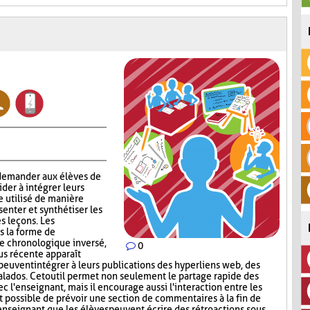
 demander aux élèves de
aider à intégrer leurs
e utilisé de manière
enter et synthétiser les
s leçons. Les
s la forme de
re chronologique inversé,
0
lus récente apparaît
peuvent intégrer à leurs publications des hyperliens web, des
lados. Cet outil permet non seulement le partage rapide des
c l'enseignant, mais il encourage aussi l'interaction entre les
st possible de prévoir une section de commentaires à la fin de
'enseignant que les élèves peuvent écrire des rétroactions sous