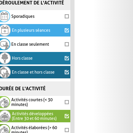
DÉROULEMENT DE L'ACTIVITÉ
Sporadiques
En plusieurs séances
En classe seulement
Hors classe
En classe et hors classe
DURÉE DE L'ACTIVITÉ
Activités courtes (< 30
minutes)
Activités développées
(Entre 30 et 60 minutes)
Activités élaborées (> 60
minutes)