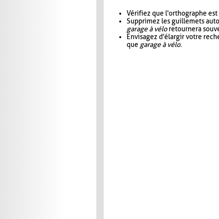
Vérifiez que l'orthographe est
Supprimez les guillemets aut
garage à vélo
retournera souve
Envisagez d'élargir votre rec
que
garage à vélo
.