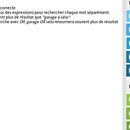
 correcte.
our des expressions pour rechercher chaque mot séparément.
nt plus de résultat que
"garage à vélo"
.
herche avec
OR
.
garage OR vélo
retournera souvent plus de résultat