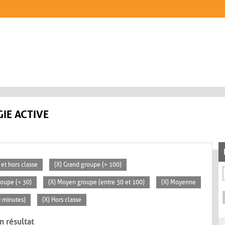
IE ACTIVE
 et hors classe
(X) Grand groupe (> 100)
groupe (< 30)
(X) Moyen groupe (entre 30 et 100)
(X) Moyenne
0 minutes)
(X) Hors classe
n résultat