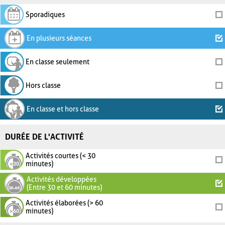
Sporadiques
En plusieurs séances
En classe seulement
Hors classe
En classe et hors classe
DURÉE DE L'ACTIVITÉ
Activités courtes (< 30
minutes)
Activités développées
(Entre 30 et 60 minutes)
Activités élaborées (> 60
minutes)