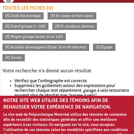
TOUTES LES FICHES (0)
(X) Outil électronique
(X) En classe et hors classe
(X) Grand groupe (> 100)
(X) En plusieurs séances
(X) Moyen groupe (entre 30 et 100)
(X) Activités développées (Entre 30 et 60 minutes)
(X) Équipe
(X) Élevée
Votre recherche n'a donné aucun résultat
Vérifiez que l'orthographe est correcte.
Supprimez les guillemets autour des expressions pour
rechercher chaque mot séparément.
garage à vélo
retournera
souvent plus de résultat que
"garage à vélo"
.
NOTRE SITE WEB UTILISE DES TÉMOINS AFIN DE
Envisagez d'élargir votre recherche avec
OR
.
garage OR vélo
retournera souvent plus de résultat que
garage à vélo
.
REHAUSSER VOTRE EXPÉRIENCE DE NAVIGATION.
Le site web de Polytechnique Montréal utilise des témoins de connexion
afin de recueillir des statistiques générales et offrir une meilleure
expérience à ses visiteurs. En naviguant sur le site, vous acceptez
l’utilisation de ces témoins selon les modalités spécifiées aux conditions