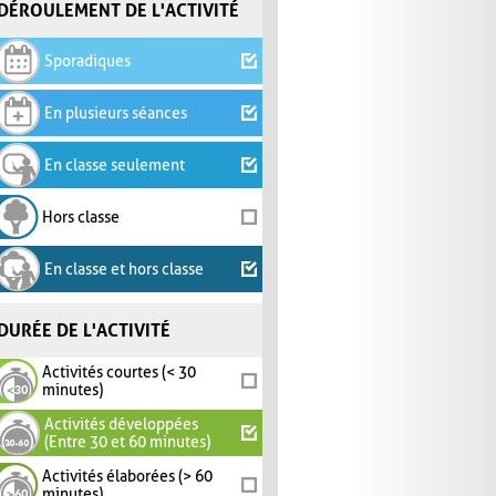
DÉROULEMENT DE L'ACTIVITÉ
Sporadiques
En plusieurs séances
En classe seulement
Hors classe
En classe et hors classe
DURÉE DE L'ACTIVITÉ
Activités courtes (< 30
minutes)
Activités développées
(Entre 30 et 60 minutes)
Activités élaborées (> 60
minutes)