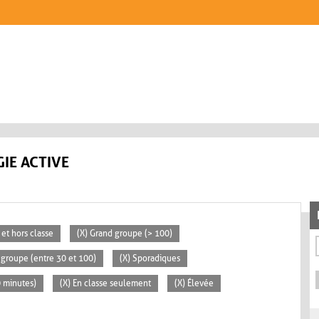
IE ACTIVE
 et hors classe
(X) Grand groupe (> 100)
groupe (entre 30 et 100)
(X) Sporadiques
0 minutes)
(X) En classe seulement
(X) Élevée