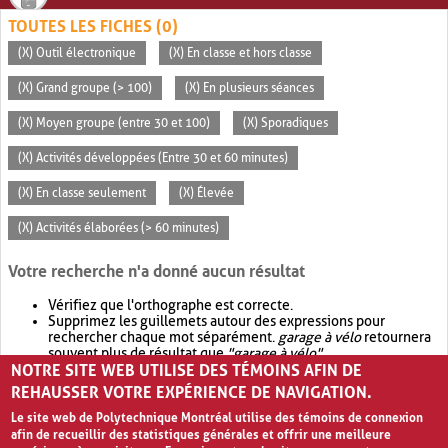
TOUTES LES FICHES (0)
(X) Outil électronique
(X) En classe et hors classe
(X) Grand groupe (> 100)
(X) En plusieurs séances
(X) Moyen groupe (entre 30 et 100)
(X) Sporadiques
(X) Activités développées (Entre 30 et 60 minutes)
(X) En classe seulement
(X) Élevée
(X) Activités élaborées (> 60 minutes)
Votre recherche n'a donné aucun résultat
Vérifiez que l'orthographe est correcte.
Supprimez les guillemets autour des expressions pour
rechercher chaque mot séparément.
garage à vélo
retournera
souvent plus de résultat que
"garage à vélo"
.
NOTRE SITE WEB UTILISE DES TÉMOINS AFIN DE
Envisagez d'élargir votre recherche avec
OR
.
garage OR vélo
retournera souvent plus de résultat que
garage à vélo
.
REHAUSSER VOTRE EXPÉRIENCE DE NAVIGATION.
Le site web de Polytechnique Montréal utilise des témoins de connexion
afin de recueillir des statistiques générales et offrir une meilleure