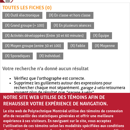
TOUTES LES FICHES (0)
(X) Outil électronique
(X) En classe et hors classe
(X) Grand groupe (> 100)
(X) En plusieurs séances
(X) Activités développées (Entre 30 et 60 minutes)
(X) Équipe
(X) Moyen groupe (entre 30 et 100)
(X) Faible
(X) Moyenne
(X) Sporadiques
(X) Individuel
Votre recherche n'a donné aucun résultat
Vérifiez que l'orthographe est correcte.
Supprimez les guillemets autour des expressions pour
rechercher chaque mot séparément.
garage à vélo
retournera
souvent plus de résultat que
"garage à vélo"
.
NOTRE SITE WEB UTILISE DES TÉMOINS AFIN DE
Envisagez d'élargir votre recherche avec
OR
.
garage OR vélo
retournera souvent plus de résultat que
garage à vélo
.
REHAUSSER VOTRE EXPÉRIENCE DE NAVIGATION.
Le site web de Polytechnique Montréal utilise des témoins de connexion
afin de recueillir des statistiques générales et offrir une meilleure
expérience à ses visiteurs. En naviguant sur le site, vous acceptez
l’utilisation de ces témoins selon les modalités spécifiées aux conditions