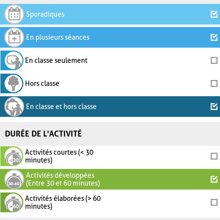
Sporadiques
En plusieurs séances
En classe seulement
Hors classe
En classe et hors classe
DURÉE DE L'ACTIVITÉ
Activités courtes (< 30
minutes)
Activités développées
(Entre 30 et 60 minutes)
Activités élaborées (> 60
minutes)