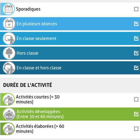
Sporadiques
En plusieurs séances
En classe seulement
Hors classe
En classe et hors classe
DURÉE DE L'ACTIVITÉ
Activités courtes (< 30
minutes)
Activités développées
(Entre 30 et 60 minutes)
Activités élaborées (> 60
minutes)