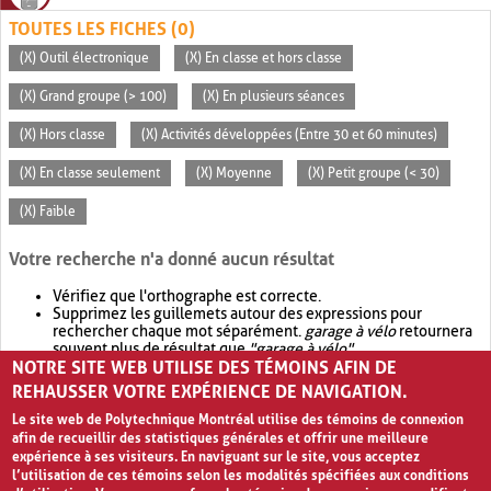
TOUTES LES FICHES (0)
(X) Outil électronique
(X) En classe et hors classe
(X) Grand groupe (> 100)
(X) En plusieurs séances
(X) Hors classe
(X) Activités développées (Entre 30 et 60 minutes)
(X) En classe seulement
(X) Moyenne
(X) Petit groupe (< 30)
(X) Faible
Votre recherche n'a donné aucun résultat
Vérifiez que l'orthographe est correcte.
Supprimez les guillemets autour des expressions pour
rechercher chaque mot séparément.
garage à vélo
retournera
souvent plus de résultat que
"garage à vélo"
.
NOTRE SITE WEB UTILISE DES TÉMOINS AFIN DE
Envisagez d'élargir votre recherche avec
OR
.
garage OR vélo
retournera souvent plus de résultat que
garage à vélo
.
REHAUSSER VOTRE EXPÉRIENCE DE NAVIGATION.
Le site web de Polytechnique Montréal utilise des témoins de connexion
afin de recueillir des statistiques générales et offrir une meilleure
expérience à ses visiteurs. En naviguant sur le site, vous acceptez
l’utilisation de ces témoins selon les modalités spécifiées aux conditions