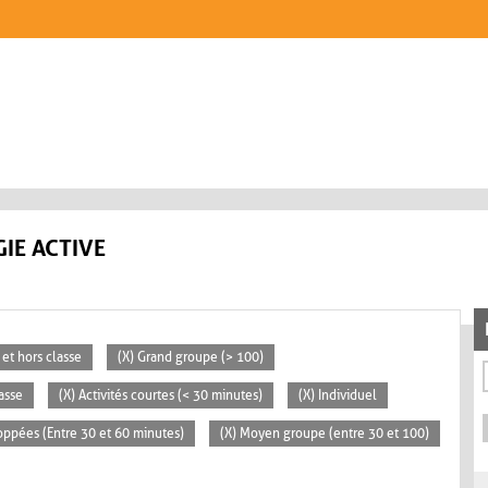
IE ACTIVE
 et hors classe
(X) Grand groupe (> 100)
lasse
(X) Activités courtes (< 30 minutes)
(X) Individuel
loppées (Entre 30 et 60 minutes)
(X) Moyen groupe (entre 30 et 100)