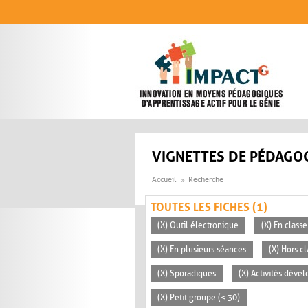
Aller au contenu principal
VIGNETTES DE PÉDAGOG
Accueil
Recherche
TOUTES LES FICHES (1)
(X) Outil électronique
(X) En classe
(X) En plusieurs séances
(X) Hors c
(X) Sporadiques
(X) Activités déve
(X) Petit groupe (< 30)