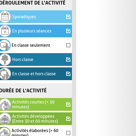
DÉROULEMENT DE L'ACTIVITÉ
Sporadiques
En plusieurs séances
En classe seulement
Hors classe
En classe et hors classe
DURÉE DE L'ACTIVITÉ
Activités courtes (< 30
minutes)
Activités développées
(Entre 30 et 60 minutes)
Activités élaborées (> 60
minutes)