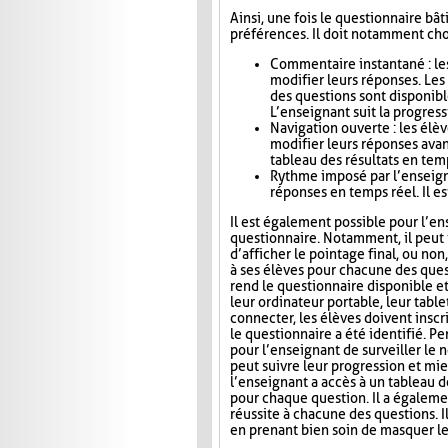
Ainsi, une fois le questionnaire bât
préférences. Il doit notamment choi
Commentaire instantané : le
modifier leurs réponses. Le
des questions sont disponibl
L’enseignant suit la progress
Navigation ouverte : les élè
modifier leurs réponses avan
tableau des résultats en tem
Rythme imposé par l’enseigna
réponses en temps réel. Il es
Il est également possible pour l’en
questionnaire. Notamment, il peut i
d’afficher le pointage final, ou no
à ses élèves pour chacune des ques
rend le questionnaire disponible e
leur ordinateur portable, leur tab
connecter, les élèves doivent inscri
le questionnaire a été identifié. Pe
pour l’enseignant de surveiller le n
peut suivre leur progression et mie
l’enseignant a accès à un tableau 
pour chaque question. Il a égaleme
réussite à chacune des questions. I
en prenant bien soin de masquer le