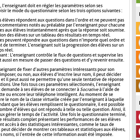
i, l’enseignant doit en régler les paramètres selon ses
sir le mode du questionnaire selon les trois options suivantes :
s élèves répondent aux questions dans l’ordre et ne peuvent pas
s commentaires notés au préalable par l’enseignant pour chacune
es aux élèves instantanément après que la réponse soit soumise.
ion des élèves sur un tableau des résultats en temps réel.
ves peuvent répondre aux questions dans n’importe quel ordre et
t de terminer. L’enseignant suit la progression des élèves sur un
ps réel.
nt : L’enseignant contrôle le flux de questions et supervise les
t aussi en mesure de passer des questions et d’y revenir ensuite.
seignant de fixer d’autres paramètres intéressants pour son
mposer, ou non, aux élèves d’inscrire leur nom, il peut décider
n, et il peut aussi ne permettre qu’une seule tentative de réponse
tions. Une fois tous ces paramètres sélectionnés, l’enseignant
t demande à ses élèves de se connecter à
Socrative
à l’aide de
lette ou encore leur téléphone intelligent. Au moment de se
re le nom de la classe virtuelle créée par l’enseignant à laquelle
ndant que les élèves remplissent le questionnaire, il est possible
ombre d’élèves qui ont répondu à telle ou telle question. Ainsi, il
ux gérer le temps de l’activité. Une fois le questionnaire terminé,
de résultats complet présentant les performances de ses élèves
nt accès à des statistiques intéressantes, comme le taux de
l peut décider de montrer ces tableaux et statistiques aux élèves,
s noms, si l’entrée de cette information avait été imposée.