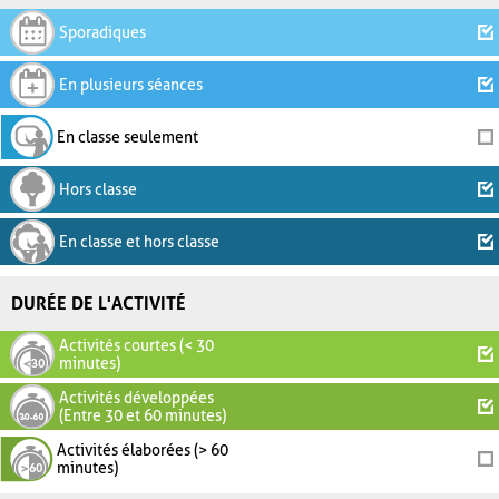
Sporadiques
En plusieurs séances
En classe seulement
Hors classe
En classe et hors classe
DURÉE DE L'ACTIVITÉ
Activités courtes (< 30
minutes)
Activités développées
(Entre 30 et 60 minutes)
Activités élaborées (> 60
minutes)