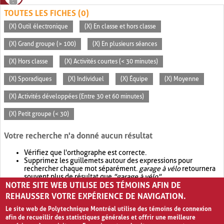
TOUTES LES FICHES (0)
(X) Outil électronique
(X) En classe et hors classe
(X) Grand groupe (> 100)
(X) En plusieurs séances
(X) Hors classe
(X) Activités courtes (< 30 minutes)
(X) Sporadiques
(X) Individuel
(X) Équipe
(X) Moyenne
(X) Activités développées (Entre 30 et 60 minutes)
(X) Petit groupe (< 30)
Votre recherche n'a donné aucun résultat
Vérifiez que l'orthographe est correcte.
Supprimez les guillemets autour des expressions pour
rechercher chaque mot séparément.
garage à vélo
retournera
souvent plus de résultat que
"garage à vélo"
.
NOTRE SITE WEB UTILISE DES TÉMOINS AFIN DE
Envisagez d'élargir votre recherche avec
OR
.
garage OR vélo
retournera souvent plus de résultat que
garage à vélo
.
REHAUSSER VOTRE EXPÉRIENCE DE NAVIGATION.
Le site web de Polytechnique Montréal utilise des témoins de connexion
afin de recueillir des statistiques générales et offrir une meilleure