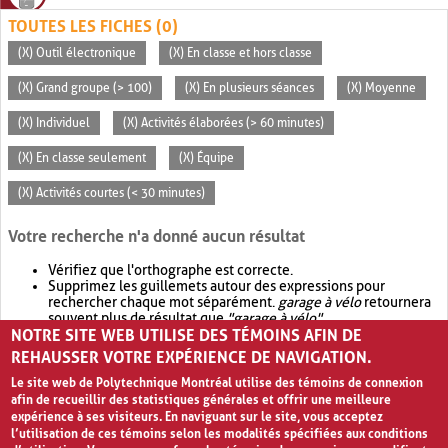
TOUTES LES FICHES (0)
(X) Outil électronique
(X) En classe et hors classe
(X) Grand groupe (> 100)
(X) En plusieurs séances
(X) Moyenne
(X) Individuel
(X) Activités élaborées (> 60 minutes)
(X) En classe seulement
(X) Équipe
(X) Activités courtes (< 30 minutes)
Votre recherche n'a donné aucun résultat
Vérifiez que l'orthographe est correcte.
Supprimez les guillemets autour des expressions pour
rechercher chaque mot séparément.
garage à vélo
retournera
souvent plus de résultat que
"garage à vélo"
.
NOTRE SITE WEB UTILISE DES TÉMOINS AFIN DE
Envisagez d'élargir votre recherche avec
OR
.
garage OR vélo
retournera souvent plus de résultat que
garage à vélo
.
REHAUSSER VOTRE EXPÉRIENCE DE NAVIGATION.
Le site web de Polytechnique Montréal utilise des témoins de connexion
afin de recueillir des statistiques générales et offrir une meilleure
expérience à ses visiteurs. En naviguant sur le site, vous acceptez
l’utilisation de ces témoins selon les modalités spécifiées aux conditions