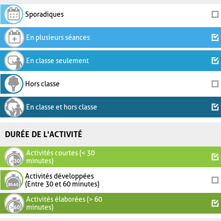
Sporadiques
En plusieurs séances
En classe seulement
Hors classe
En classe et hors classe
DURÉE DE L'ACTIVITÉ
Activités courtes (< 30
minutes)
Activités développées
(Entre 30 et 60 minutes)
Activités élaborées (> 60
minutes)