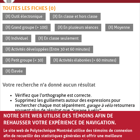
TOUTES LES FICHES (0)
(X) Outil électronique
(X) En classe et hors classe
(X) Grand groupe (> 100)
(X) En plusieurs séances
(X) Moyenne
(X) Individuel
(X) En classe seulement
(X) Activités développées (Entre 30 et 60 minutes)
(X) Petit groupe (< 30)
(X) Activités élaborées (> 60 minutes)
(X) Élevée
Votre recherche n'a donné aucun résultat
Vérifiez que l'orthographe est correcte.
Supprimez les guillemets autour des expressions pour
rechercher chaque mot séparément.
garage à vélo
retournera
souvent plus de résultat que
"garage à vélo"
.
NOTRE SITE WEB UTILISE DES TÉMOINS AFIN DE
Envisagez d'élargir votre recherche avec
OR
.
garage OR vélo
retournera souvent plus de résultat que
garage à vélo
.
REHAUSSER VOTRE EXPÉRIENCE DE NAVIGATION.
Le site web de Polytechnique Montréal utilise des témoins de connexion
afin de recueillir des statistiques générales et offrir une meilleure