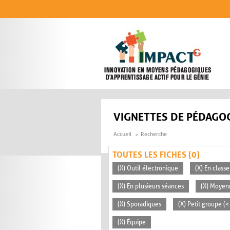
Aller au contenu principal
VIGNETTES DE PÉDAGOG
Accueil
Recherche
TOUTES LES FICHES (0)
(X) Outil électronique
(X) En classe
(X) En plusieurs séances
(X) Moyen
(X) Sporadiques
(X) Petit groupe (<
(X) Équipe