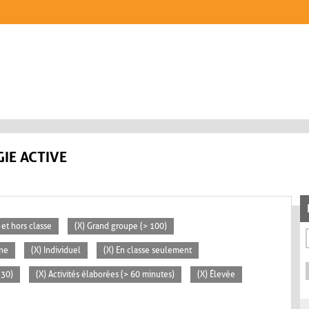
IE ACTIVE
 et hors classe
(X) Grand groupe (> 100)
ne
(X) Individuel
(X) En classe seulement
 30)
(X) Activités élaborées (> 60 minutes)
(X) Élevée