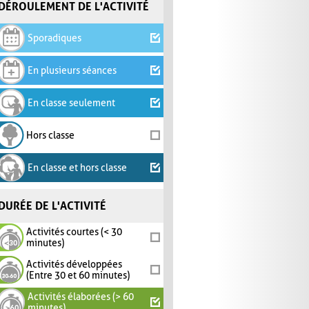
DÉROULEMENT DE L'ACTIVITÉ
Sporadiques
En plusieurs séances
En classe seulement
Hors classe
En classe et hors classe
DURÉE DE L'ACTIVITÉ
Activités courtes (< 30
minutes)
Activités développées
(Entre 30 et 60 minutes)
Activités élaborées (> 60
minutes)