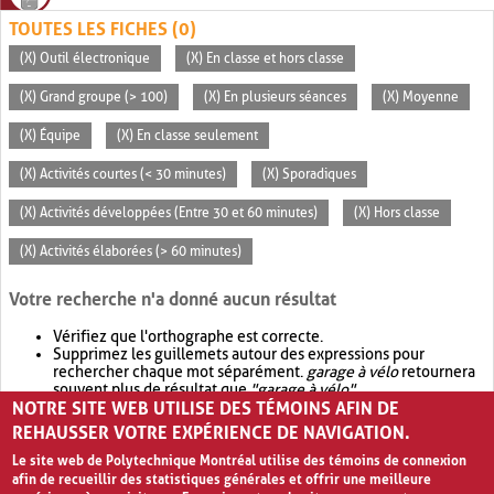
TOUTES LES FICHES (0)
(X) Outil électronique
(X) En classe et hors classe
(X) Grand groupe (> 100)
(X) En plusieurs séances
(X) Moyenne
(X) Équipe
(X) En classe seulement
(X) Activités courtes (< 30 minutes)
(X) Sporadiques
(X) Activités développées (Entre 30 et 60 minutes)
(X) Hors classe
(X) Activités élaborées (> 60 minutes)
Votre recherche n'a donné aucun résultat
Vérifiez que l'orthographe est correcte.
Supprimez les guillemets autour des expressions pour
rechercher chaque mot séparément.
garage à vélo
retournera
souvent plus de résultat que
"garage à vélo"
.
NOTRE SITE WEB UTILISE DES TÉMOINS AFIN DE
Envisagez d'élargir votre recherche avec
OR
.
garage OR vélo
retournera souvent plus de résultat que
garage à vélo
.
REHAUSSER VOTRE EXPÉRIENCE DE NAVIGATION.
Le site web de Polytechnique Montréal utilise des témoins de connexion
afin de recueillir des statistiques générales et offrir une meilleure