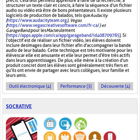
précis. Cela leur permet d'apprendre à faire de la recherche, à
structurer un texte clair et concis, à faire la séquence d'un fichier
audio ou vidéo et à être de bons présentateurs. Il existe plusieurs
logiciels de production de balados, tels que
Audacity
(
https://www.audacityteam.org
), Vegas
(
https://www.vegascreativesoftware.com/fr-ca/
) et
GarageBand,
pour les
Mac
seulement
(
https://apps.apple.com/ca/app/garageband/id408709785
). Si
l'objectif est de réaliser un fichier vidéo, les élèves doivent
inclure des images dans leur fichier afin d'accompagner la bande
audio de leur balado. Cette technique est très motivante pour les
élèves car elle est amusante et elle leur permet d'être très actifs
dans leurs apprentissages. De plus, elle mène à la création d'un
produit concret dont les élèves sont généralement très fiers et
qu'ils ont envie de partager avec leurs collègues, leur famille et
leurs amis.
Outil électronique (4)
Performance (3)
Découverte (4)
SOCRATIVE