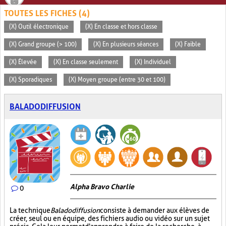
TOUTES LES FICHES (4)
(X) Outil électronique
(X) En classe et hors classe
(X) Grand groupe (> 100)
(X) En plusieurs séances
(X) Faible
(X) Élevée
(X) En classe seulement
(X) Individuel
(X) Sporadiques
(X) Moyen groupe (entre 30 et 100)
BALADODIFFUSION
Alpha Bravo Charlie
0
La technique
Baladodiffusion
consiste à demander aux élèves de
créer, seul ou en équipe, des fichiers audio ou vidéo sur un sujet