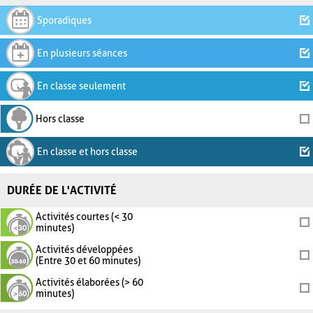
Sporadiques
En plusieurs séances
En classe seulement
Hors classe
En classe et hors classe
DURÉE DE L'ACTIVITÉ
Activités courtes (< 30
minutes)
Activités développées
(Entre 30 et 60 minutes)
Activités élaborées (> 60
minutes)