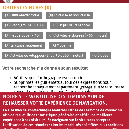
TOUTES LES FICHES (0)
(X) Outil électronique
(X) En classe et hors classe
(X) Grand groupe (> 100)
(X) En plusieurs séances
(X) Petit groupe (< 30)
(X) Activités élaborées (> 60 minutes)
(X) En classe seulement
(X) Moyenne
(X) Activités développées (Entre 30 et 60 minutes)
(X) Élevée
Votre recherche n'a donné aucun résultat
Vérifiez que l'orthographe est correcte.
Supprimez les guillemets autour des expressions pour
rechercher chaque mot séparément.
garage à vélo
retournera
souvent plus de résultat que
"garage à vélo"
.
NOTRE SITE WEB UTILISE DES TÉMOINS AFIN DE
Envisagez d'élargir votre recherche avec
OR
.
garage OR vélo
retournera souvent plus de résultat que
garage à vélo
.
REHAUSSER VOTRE EXPÉRIENCE DE NAVIGATION.
Le site web de Polytechnique Montréal utilise des témoins de connexion
afin de recueillir des statistiques générales et offrir une meilleure
expérience à ses visiteurs. En naviguant sur le site, vous acceptez
l’utilisation de ces témoins selon les modalités spécifiées aux conditions