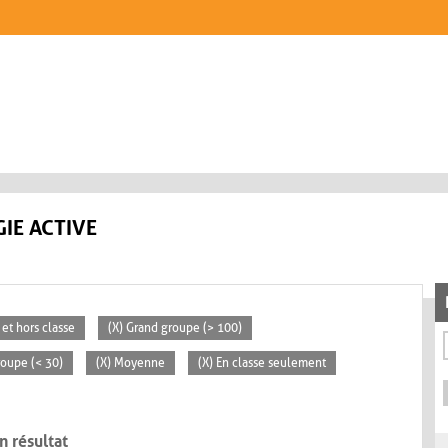
IE ACTIVE
 et hors classe
(X) Grand groupe (> 100)
groupe (< 30)
(X) Moyenne
(X) En classe seulement
n résultat