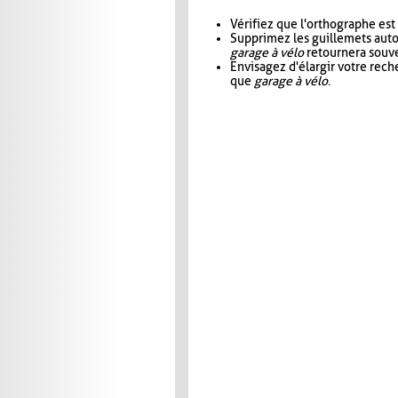
Vérifiez que l'orthographe est
Supprimez les guillemets aut
garage à vélo
retournera souve
Envisagez d'élargir votre rec
que
garage à vélo
.