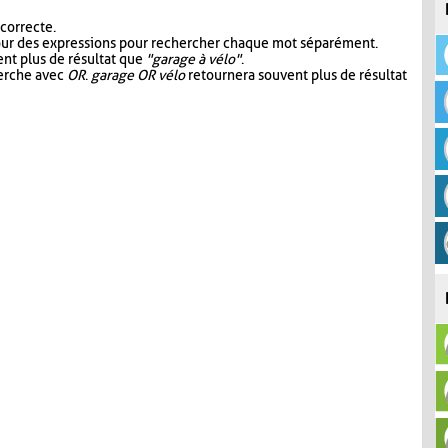
 correcte.
our des expressions pour rechercher chaque mot séparément.
nt plus de résultat que
"garage à vélo"
.
herche avec
OR
.
garage OR vélo
retournera souvent plus de résultat