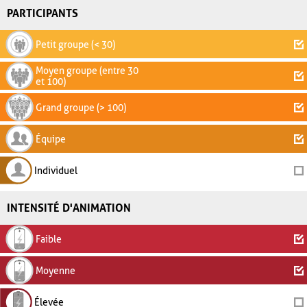
PARTICIPANTS
Petit groupe (< 30)
Moyen groupe (entre 30
et 100)
Grand groupe (> 100)
Équipe
Individuel
INTENSITÉ D'ANIMATION
Faible
Moyenne
Élevée