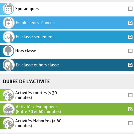
Sporadiques
En plusieurs séances
En classe seulement
Hors classe
En classe et hors classe
DURÉE DE L'ACTIVITÉ
Activités courtes (< 30
minutes)
Activités développées
(Entre 30 et 60 minutes)
Activités élaborées (> 60
minutes)