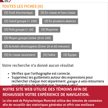
TOUTES LES FICHES (0)
(X) Outil électronique
(X) En classe et hors classe
(X) Grand groupe (> 100)
(X) En plusieurs séances
(X) Petit groupe (< 30)
(X) Moyenne
(X) Moyen groupe (entre 30 et 100)
(X) Activités développées (Entre 30 et 60 minutes)
(X) En classe seulement
(X) Faible
(X) Équipe
Votre recherche n'a donné aucun résultat
Vérifiez que l'orthographe est correcte.
Supprimez les guillemets autour des expressions pour
rechercher chaque mot séparément.
garage à vélo
retournera
souvent plus de résultat que
"garage à vélo"
.
NOTRE SITE WEB UTILISE DES TÉMOINS AFIN DE
Envisagez d'élargir votre recherche avec
OR
.
garage OR vélo
retournera souvent plus de résultat que
garage à vélo
.
REHAUSSER VOTRE EXPÉRIENCE DE NAVIGATION.
Le site web de Polytechnique Montréal utilise des témoins de connexion
afin de recueillir des statistiques générales et offrir une meilleure